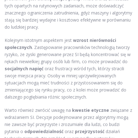
tych opartych na rutynowych zadaniach, może doświadczyć
znacznego ograniczenia zatrudnienia, gdyż maszyny i algorytmy
stają się bardziej wydajne i kosztowo efektywne w porównaniu
do ludzkiej pracy.
Kolejnym istotnym aspektem jest
wzrost nierówności
społecznych
. Zastępowanie pracowników technologią tworzy
ryzyko, że zyski generowane przez SI będą koncentrować się w
rękach niewielkiej grupy osób lub firm, co może prowadzić do
socjalnych napięć
oraz frustracji wśród tych, którzy stracili
swoje miejsca pracy. Osoby w mniej uprzywilejowanych
sytuacjach mogą mieć trudności z przystosowaniem się do
zmieniającego się rynku pracy, co z kolei może prowadzić do
dalszego pogłębiania różnic społecznych.
Warto również zwrócić uwagę na
kwestie etyczne
związane z
wdrażaniem SI. Decyzje podejmowane przez algorytmy mogą
nie zawsze być przejrzyste i zrozumiałe dla ludzi, co budzi
pytania o
odpowiedzialność
oraz
przejrzystość
działań