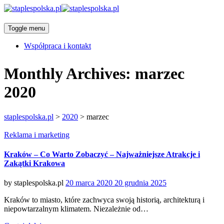
Toggle menu
Współpraca i kontakt
Monthly Archives:
marzec
2020
staplespolska.pl
>
2020
>
marzec
Categories
Reklama i marketing
Kraków – Co Warto Zobaczyć – Najważniejsze Atrakcje i
Zakątki Krakowa
Posted
by
staplespolska.pl
20 marca 2020
20 grudnia 2025
on
Kraków to miasto, które zachwyca swoją historią, architekturą i
niepowtarzalnym klimatem. Niezależnie od…