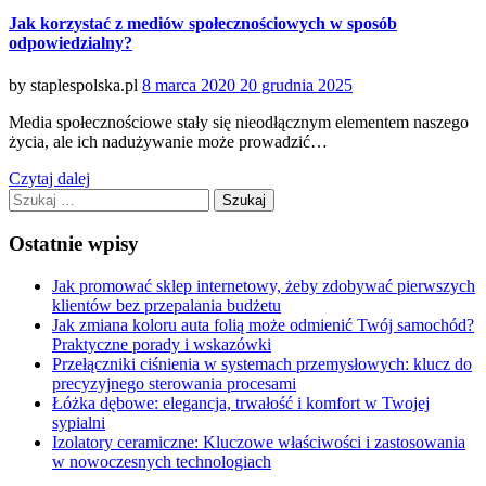
Jak korzystać z mediów społecznościowych w sposób
odpowiedzialny?
Posted
by
staplespolska.pl
8 marca 2020
20 grudnia 2025
on
Media społecznościowe stały się nieodłącznym elementem naszego
życia, ale ich nadużywanie może prowadzić…
Czytaj dalej
Szukaj:
Ostatnie wpisy
Jak promować sklep internetowy, żeby zdobywać pierwszych
klientów bez przepalania budżetu
Jak zmiana koloru auta folią może odmienić Twój samochód?
Praktyczne porady i wskazówki
Przełączniki ciśnienia w systemach przemysłowych: klucz do
precyzyjnego sterowania procesami
Łóżka dębowe: elegancja, trwałość i komfort w Twojej
sypialni
Izolatory ceramiczne: Kluczowe właściwości i zastosowania
w nowoczesnych technologiach