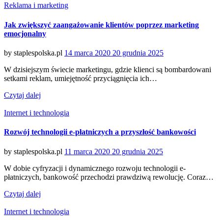
Categories
Reklama i marketing
Jak zwiększyć zaangażowanie klientów poprzez marketing
emocjonalny
Posted
by
staplespolska.pl
14 marca 2020
20 grudnia 2025
on
W dzisiejszym świecie marketingu, gdzie klienci są bombardowani
setkami reklam, umiejętność przyciągnięcia ich…
Czytaj dalej
Categories
Internet i technologia
Rozwój technologii e-płatniczych a przyszłość bankowości
Posted
by
staplespolska.pl
11 marca 2020
20 grudnia 2025
on
W dobie cyfryzacji i dynamicznego rozwoju technologii e-
płatniczych, bankowość przechodzi prawdziwą rewolucję. Coraz…
Czytaj dalej
Categories
Internet i technologia