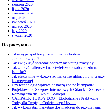
sierpień 2020
lipiec 2020
czerwiec 2020
maj 2020
kwiecień 2020
marzec 2020
luty 2020
styczeń 2020
Do poczytania
Jakie są perspektywy rozwoju samochodów
autonomicznych?
Jak zwiększyć sprzedaż poprzez marketing relacyjny
Jak znaleźć najlepszy i najłatwiejszy sposób dojazdu na
lotnisko?
Jak efektywnie wykorzystać marketing afiliacyjny w branży
kosmetycznej
Czy technologia wpływa na naszą zdolność empatii?
Projektowanie Sklepów Internetowych Gdańsk – Skuteczne
Rozwiązania dla Twojej E-Sklepu
CATIPACK TORBY ECO – Ekologiczne i Praktyczne
Torby dla Twojego Codziennego Użytku
Jak wykorzystać marketing doświadczeń do przyciągania