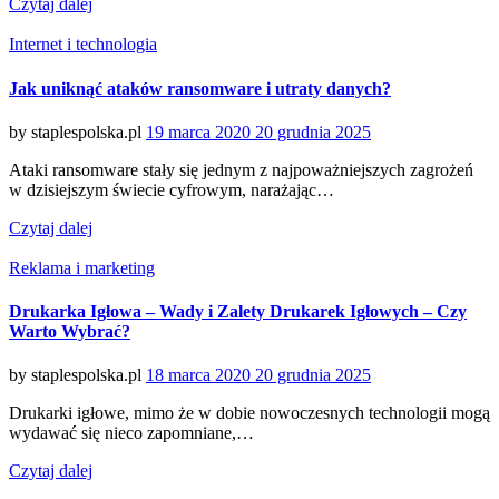
Czytaj dalej
Categories
Internet i technologia
Jak uniknąć ataków ransomware i utraty danych?
Posted
by
staplespolska.pl
19 marca 2020
20 grudnia 2025
on
Ataki ransomware stały się jednym z najpoważniejszych zagrożeń
w dzisiejszym świecie cyfrowym, narażając…
Czytaj dalej
Categories
Reklama i marketing
Drukarka Igłowa – Wady i Zalety Drukarek Igłowych – Czy
Warto Wybrać?
Posted
by
staplespolska.pl
18 marca 2020
20 grudnia 2025
on
Drukarki igłowe, mimo że w dobie nowoczesnych technologii mogą
wydawać się nieco zapomniane,…
Czytaj dalej