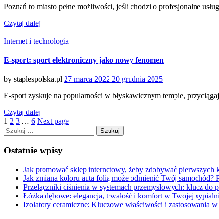
Poznań to miasto pełne możliwości, jeśli chodzi o profesjonalne usłu
Czytaj dalej
Categories
Internet i technologia
E-sport: sport elektroniczny jako nowy fenomen
Posted
by
staplespolska.pl
27 marca 2022
20 grudnia 2025
on
E-sport zyskuje na popularności w błyskawicznym tempie, przycią
Czytaj dalej
1
2
3
…
6
Next page
Szukaj:
Ostatnie wpisy
Jak promować sklep internetowy, żeby zdobywać pierwszych k
Jak zmiana koloru auta folią może odmienić Twój samochód? 
Przełączniki ciśnienia w systemach przemysłowych: klucz do 
Łóżka dębowe: elegancja, trwałość i komfort w Twojej sypialn
Izolatory ceramiczne: Kluczowe właściwości i zastosowania 