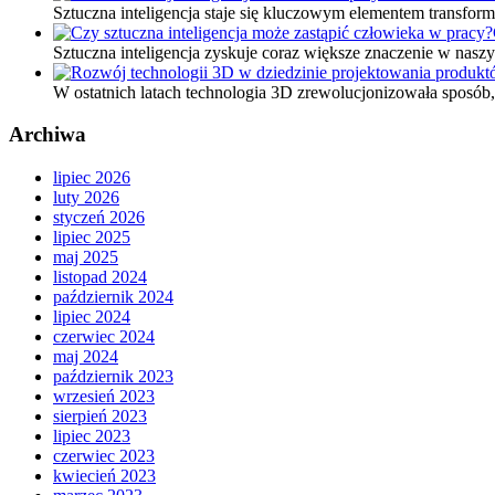
Sztuczna inteligencja staje się kluczowym elementem transfo
Sztuczna inteligencja zyskuje coraz większe znaczenie w nas
W ostatnich latach technologia 3D zrewolucjonizowała sposób
Archiwa
lipiec 2026
luty 2026
styczeń 2026
lipiec 2025
maj 2025
listopad 2024
październik 2024
lipiec 2024
czerwiec 2024
maj 2024
październik 2023
wrzesień 2023
sierpień 2023
lipiec 2023
czerwiec 2023
kwiecień 2023