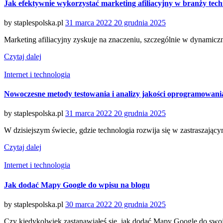
Jak efektywnie wykorzystać marketing afiliacyjny w branży tech
Posted
by
staplespolska.pl
31 marca 2022
20 grudnia 2025
on
Marketing afiliacyjny zyskuje na znaczeniu, szczególnie w dynamiczn
Czytaj dalej
Categories
Internet i technologia
Nowoczesne metody testowania i analizy jakości oprogramowani
Posted
by
staplespolska.pl
31 marca 2022
20 grudnia 2025
on
W dzisiejszym świecie, gdzie technologia rozwija się w zastraszają
Czytaj dalej
Categories
Internet i technologia
Jak dodać Mapy Google do wpisu na blogu
Posted
by
staplespolska.pl
30 marca 2022
20 grudnia 2025
on
Czy kiedykolwiek zastanawiałeś się, jak dodać Mapy Google do sw