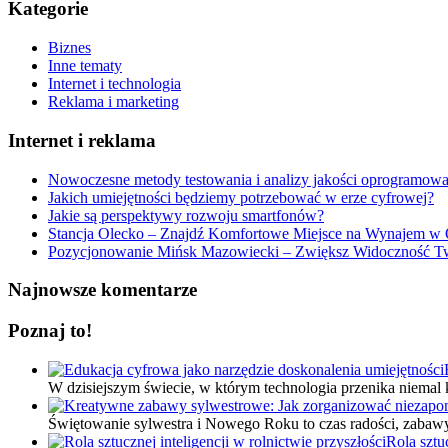
Kategorie
Biznes
Inne tematy
Internet i technologia
Reklama i marketing
Internet i reklama
Nowoczesne metody testowania i analizy jakości oprogramowa
Jakich umiejętności będziemy potrzebować w erze cyfrowej?
Jakie są perspektywy rozwoju smartfonów?
Stancja Olecko – Znajdź Komfortowe Miejsce na Wynajem w
Pozycjonowanie Mińsk Mazowiecki – Zwiększ Widoczność Two
Najnowsze komentarze
Poznaj to!
W dzisiejszym świecie, w którym technologia przenika niemal
Świętowanie sylwestra i Nowego Roku to czas radości, zabaw
Rola sztuc