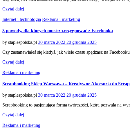
Czytaj dalej
Categories
Internet i technologia
Reklama i marketing
3 powody, dla których musisz zrezygnować z Facebooka
Posted
by
staplespolska.pl
30 marca 2022
20 grudnia 2025
on
Czy zastanawiałeś się kiedyś, jak wiele czasu spędzasz na Facebook
Czytaj dalej
Categories
Reklama i marketing
Scrapbooking Sklep Warszawa – Kreatywne Akcesoria do Scra
Posted
by
staplespolska.pl
30 marca 2022
20 grudnia 2025
on
Scrapbooking to pasjonująca forma twórczości, która pozwala na wyr
Czytaj dalej
Categories
Reklama i marketing