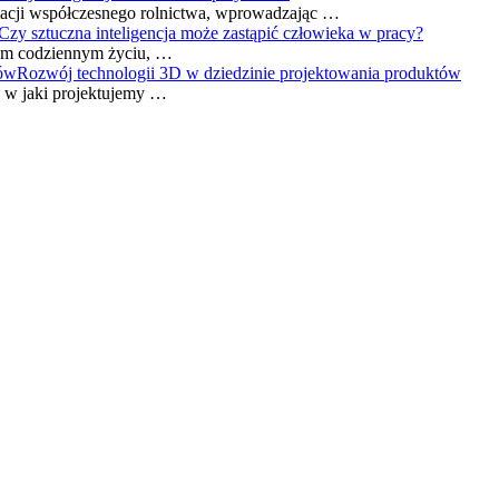
rmacji współczesnego rolnictwa, wprowadzając …
Czy sztuczna inteligencja może zastąpić człowieka w pracy?
zym codziennym życiu, …
Rozwój technologii 3D w dziedzinie projektowania produktów
, w jaki projektujemy …