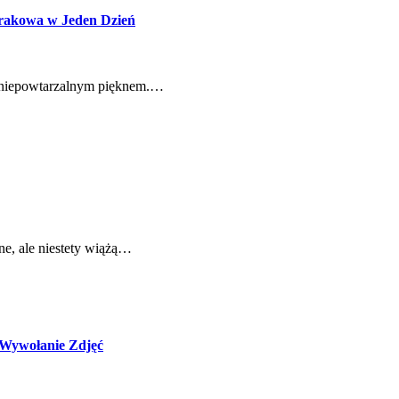
Krakowa w Jeden Dzień
że niepowtarzalnym pięknem.…
rne, ale niestety wiążą…
i Wywołanie Zdjęć