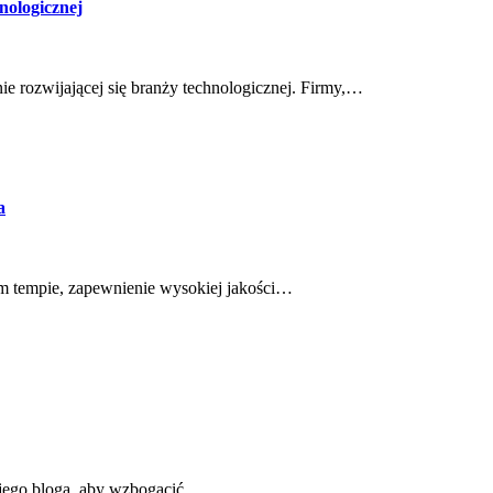
nologicznej
ie rozwijającej się branży technologicznej. Firmy,…
a
cym tempie, zapewnienie wysokiej jakości…
ojego bloga, aby wzbogacić…