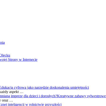
nia
 Olecku
jej Strony w Internecie
Edukacja cyfrowa jako narzędzie doskonalenia umiejętności
 każdy aspekt …
Kreatywne zabawy sylwestrowe: 
y oraz …
znej inteligencji w rolnictwie przyszłości