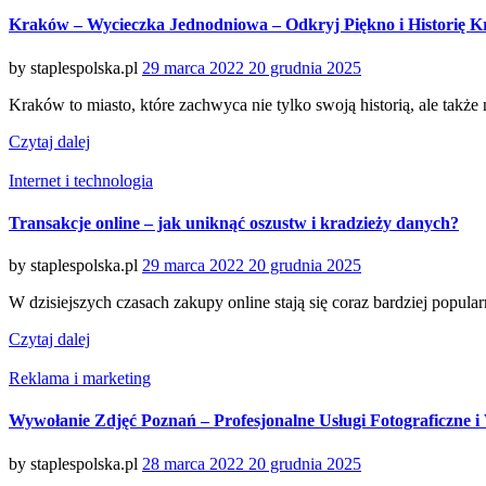
Kraków – Wycieczka Jednodniowa – Odkryj Piękno i Historię 
Posted
by
staplespolska.pl
29 marca 2022
20 grudnia 2025
on
Kraków to miasto, które zachwyca nie tylko swoją historią, ale tak
Czytaj dalej
Categories
Internet i technologia
Transakcje online – jak uniknąć oszustw i kradzieży danych?
Posted
by
staplespolska.pl
29 marca 2022
20 grudnia 2025
on
W dzisiejszych czasach zakupy online stają się coraz bardziej popula
Czytaj dalej
Categories
Reklama i marketing
Wywołanie Zdjęć Poznań – Profesjonalne Usługi Fotograficzne 
Posted
by
staplespolska.pl
28 marca 2022
20 grudnia 2025
on