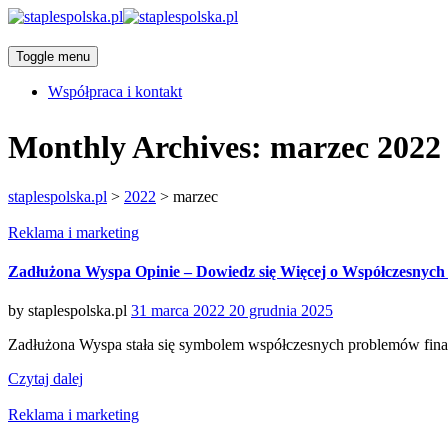
Toggle menu
Współpraca i kontakt
Monthly Archives:
marzec 2022
staplespolska.pl
>
2022
>
marzec
Categories
Reklama i marketing
Zadłużona Wyspa Opinie – Dowiedz się Więcej o Współczesnyc
Posted
by
staplespolska.pl
31 marca 2022
20 grudnia 2025
on
Zadłużona Wyspa stała się symbolem współczesnych problemów fina
Czytaj dalej
Categories
Reklama i marketing