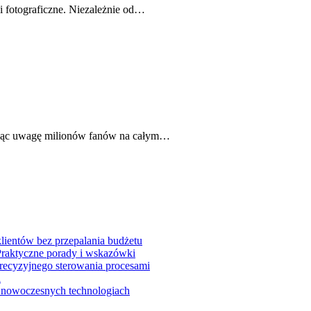
gi fotograficzne. Niezależnie od…
gając uwagę milionów fanów na całym…
lientów bez przepalania budżetu
Praktyczne porady i wskazówki
precyzyjnego sterowania procesami
i
w nowoczesnych technologiach