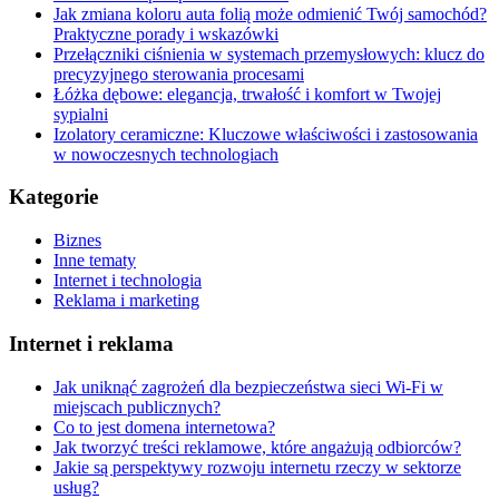
Jak zmiana koloru auta folią może odmienić Twój samochód?
Praktyczne porady i wskazówki
Przełączniki ciśnienia w systemach przemysłowych: klucz do
precyzyjnego sterowania procesami
Łóżka dębowe: elegancja, trwałość i komfort w Twojej
sypialni
Izolatory ceramiczne: Kluczowe właściwości i zastosowania
w nowoczesnych technologiach
Kategorie
Biznes
Inne tematy
Internet i technologia
Reklama i marketing
Internet i reklama
Jak uniknąć zagrożeń dla bezpieczeństwa sieci Wi-Fi w
miejscach publicznych?
Co to jest domena internetowa?
Jak tworzyć treści reklamowe, które angażują odbiorców?
Jakie są perspektywy rozwoju internetu rzeczy w sektorze
usług?