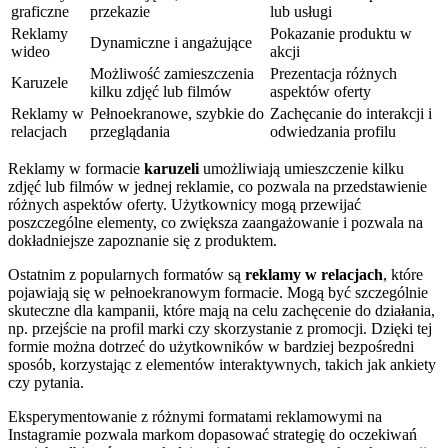
graficzne
przekazie
lub usługi
Reklamy
Pokazanie produktu w
Dynamiczne i angażujące
wideo
akcji
Możliwość zamieszczenia
Prezentacja różnych
Karuzele
kilku zdjęć lub filmów
aspektów oferty
Reklamy w
Pełnoekranowe, szybkie do
Zachęcanie do interakcji i
relacjach
przeglądania
odwiedzania profilu
Reklamy w formacie
karuzeli
umożliwiają umieszczenie kilku
zdjęć lub filmów w jednej reklamie, co pozwala na przedstawienie
różnych aspektów oferty. Użytkownicy mogą przewijać
poszczególne elementy, co zwiększa zaangażowanie i pozwala na
dokładniejsze zapoznanie się z produktem.
Ostatnim z popularnych formatów są
reklamy w relacjach
, które
pojawiają się w pełnoekranowym formacie. Mogą być szczególnie
skuteczne dla kampanii, które mają na celu zachęcenie do działania,
np. przejście na profil marki czy skorzystanie z promocji. Dzięki tej
formie można dotrzeć do użytkowników w bardziej bezpośredni
sposób, korzystając z elementów interaktywnych, takich jak ankiety
czy pytania.
Eksperymentowanie z różnymi formatami reklamowymi na
Instagramie pozwala markom dopasować strategię do oczekiwań