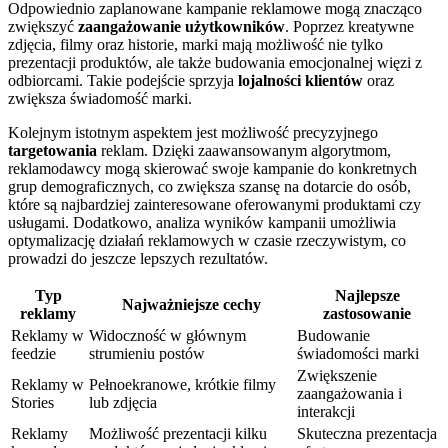
Odpowiednio zaplanowane kampanie reklamowe mogą znacząco
zwiększyć
zaangażowanie użytkowników
. Poprzez kreatywne
zdjęcia, filmy oraz historie, marki mają możliwość nie tylko
prezentacji produktów, ale także budowania emocjonalnej więzi z
odbiorcami. Takie podejście sprzyja
lojalności klientów
oraz
zwiększa świadomość marki.
Kolejnym istotnym aspektem jest możliwość precyzyjnego
targetowania
reklam. Dzięki zaawansowanym algorytmom,
reklamodawcy mogą skierować swoje kampanie do konkretnych
grup demograficznych, co zwiększa szansę na dotarcie do osób,
które są najbardziej zainteresowane oferowanymi produktami czy
usługami. Dodatkowo, analiza wyników kampanii umożliwia
optymalizację działań reklamowych w czasie rzeczywistym, co
prowadzi do jeszcze lepszych rezultatów.
Typ
Najlepsze
Najważniejsze cechy
reklamy
zastosowanie
Reklamy w
Widoczność w głównym
Budowanie
feedzie
strumieniu postów
świadomości marki
Zwiększenie
Reklamy w
Pełnoekranowe, krótkie filmy
zaangażowania i
Stories
lub zdjęcia
interakcji
Reklamy
Możliwość prezentacji kilku
Skuteczna prezentacja