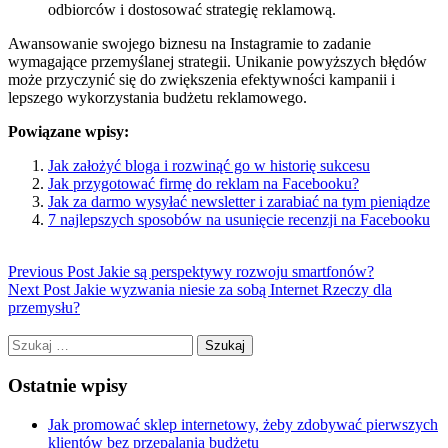
odbiorców i dostosować strategię reklamową.
Awansowanie swojego biznesu na Instagramie to zadanie
wymagające przemyślanej strategii. Unikanie powyższych błędów
może przyczynić się do zwiększenia efektywności kampanii i
lepszego wykorzystania budżetu reklamowego.
Powiązane wpisy:
Jak założyć bloga i rozwinąć go w historię sukcesu
Jak przygotować firmę do reklam na Facebooku?
Jak za darmo wysyłać newsletter i zarabiać na tym pieniądze
7 najlepszych sposobów na usunięcie recenzji na Facebooku
Previous Post
Jakie są perspektywy rozwoju smartfonów?
Next Post
Jakie wyzwania niesie za sobą Internet Rzeczy dla
przemysłu?
Szukaj:
Ostatnie wpisy
Jak promować sklep internetowy, żeby zdobywać pierwszych
klientów bez przepalania budżetu