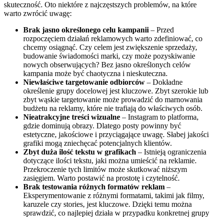
skuteczność. Oto niektóre z najczęstszych problemów, na które
warto zwrócić uwagę:
Brak jasno określonego celu kampanii
– Przed
rozpoczęciem działań reklamowych warto zdefiniować, co
chcemy osiągnąć. Czy celem jest zwiększenie sprzedaży,
budowanie świadomości marki, czy może pozyskiwanie
nowych obserwujących? Bez jasno określonych celów
kampania może być chaotyczna i nieskuteczna.
Niewłaściwe targetowanie odbiorców
– Dokładne
określenie grupy docelowej jest kluczowe. Zbyt szerokie lub
zbyt wąskie targetowanie może prowadzić do marnowania
budżetu na reklamy, które nie trafiają do właściwych osób.
Nieatrakcyjne treści wizualne
– Instagram to platforma,
gdzie dominują obrazy. Dlatego posty powinny być
estetyczne, jakościowe i przyciągające uwagę. Słabej jakości
grafiki mogą zniechęcać potencjalnych klientów.
Zbyt duża ilość tekstu w grafikach
– Istnieją ograniczenia
dotyczące ilości tekstu, jaki można umieścić na reklamie.
Przekroczenie tych limitów może skutkować niższym
zasięgiem. Warto postawić na prostotę i czytelność.
Brak testowania różnych formatów reklam
–
Eksperymentowanie z różnymi formatami, takimi jak filmy,
karuzele czy stories, jest kluczowe. Dzięki temu można
sprawdzić, co najlepiej działa w przypadku konkretnej grupy