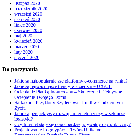
listopad 2020
październik 2020
wrzesień 2020
sierpień 2020
lipiec 2020
czerwiec 2020
maj 2020
kwiecień 2020
marzec 2020
luty 2020
styczeń 2020
Do poczytania
Jakie są najpopularniejsze platformy e-commerce na rynku?
Jakie są najważniejsze trendy w dziedzinie UX/UI?
Ocieplanie Pianką Inowrocław – Skuteczne i Efektywne
Ocieplenie Twojego Domu
Sarkazm – Przykłady Szyderstwa i Ironii w Codziennym
Życiu
Jakie są perspektywy rozwoju internetu rzeczy w sektorze
logistyki?
Czy Internet staje się coraz bardziej prywatny czy publiczny?
Projektowanie Logotypów – Twórz Unikalne i