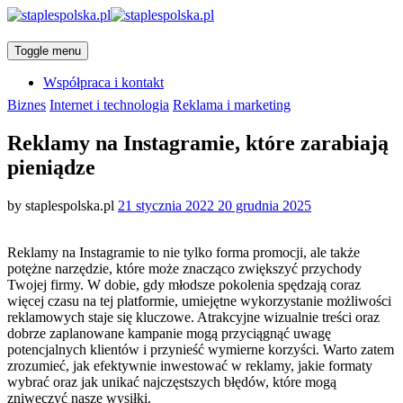
Toggle menu
Współpraca i kontakt
Categories
Biznes
Internet i technologia
Reklama i marketing
Reklamy na Instagramie, które zarabiają
pieniądze
Posted
by
staplespolska.pl
21 stycznia 2022
20 grudnia 2025
on
Reklamy na Instagramie to nie tylko forma promocji, ale także
potężne narzędzie, które może znacząco zwiększyć przychody
Twojej firmy. W dobie, gdy młodsze pokolenia spędzają coraz
więcej czasu na tej platformie, umiejętne wykorzystanie możliwości
reklamowych staje się kluczowe. Atrakcyjne wizualnie treści oraz
dobrze zaplanowane kampanie mogą przyciągnąć uwagę
potencjalnych klientów i przynieść wymierne korzyści. Warto zatem
zrozumieć, jak efektywnie inwestować w reklamy, jakie formaty
wybrać oraz jak unikać najczęstszych błędów, które mogą
zniweczyć nasze wysiłki.