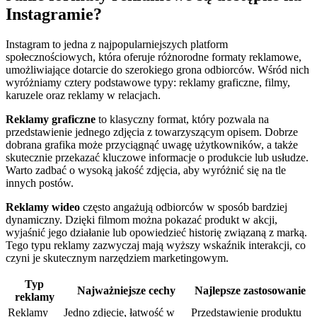
Instagramie?
Instagram to jedna z najpopularniejszych platform
społecznościowych, która oferuje różnorodne formaty reklamowe,
umożliwiające dotarcie do szerokiego grona odbiorców. Wśród nich
wyróżniamy cztery podstawowe typy: reklamy graficzne, filmy,
karuzele oraz reklamy w relacjach.
Reklamy graficzne
to klasyczny format, który pozwala na
przedstawienie jednego zdjęcia z towarzyszącym opisem. Dobrze
dobrana grafika może przyciągnąć uwagę użytkowników, a także
skutecznie przekazać kluczowe informacje o produkcie lub usłudze.
Warto zadbać o wysoką jakość zdjęcia, aby wyróżnić się na tle
innych postów.
Reklamy wideo
często angażują odbiorców w sposób bardziej
dynamiczny. Dzięki filmom można pokazać produkt w akcji,
wyjaśnić jego działanie lub opowiedzieć historię związaną z marką.
Tego typu reklamy zazwyczaj mają wyższy wskaźnik interakcji, co
czyni je skutecznym narzędziem marketingowym.
Typ
Najważniejsze cechy
Najlepsze zastosowanie
reklamy
Reklamy
Jedno zdjęcie, łatwość w
Przedstawienie produktu