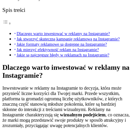
Spis treści
Dlaczego warto inwestować w reklamy na Instagramie?
Jak stworzyć skuteczną kampanię reklamową na Instagramie?
Jakie formaty reklamowe są dostępne na Instagramie?
Jak mierzyć efektywność reklam na Instagramie?
Jakie są najczęstsze błędy w reklamach na Instagramie?
Dlaczego warto inwestować w reklamy na
Instagramie?
Inwestowanie w reklamy na Instagramie to decyzja, która może
przynieść liczne korzyści dla Twojej marki. Przede wszystkim,
platforma ta gromadzi ogromną liczbę użytkowników, z których
znaczną część stanowią młodsze pokolenia, które są bardziej
skłonne do interakcji z treściami wizualnymi. Reklamy na
Instagramie charakteryzują się
wizualnym podejściem
, co oznacza,
że marki mogą przedstawić swoje produkty w sposób atrakcyjny i
zrozumiały, przyciągając uwagę potencjalnych klientów.