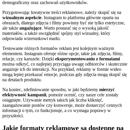
demograficzny oraz zachowań użytkowników.
Przygotowując kreatywne treści reklamowe, należy skupić się na
wizualnym aspekcie
. Instagram to platforma głównie oparta na
obrazach, dlatego zdjęcia i filmy powinny być nie tylko estetyczne,
ale także
angażujące
. Warto postarać się o wysoką jakość
materiałów, a także uwzględnić spójny styl wizualny, który
odpowiada wizerunkowi marki.
Testowanie różnych formatów reklam jest kolejnym ważnym
elementem. Instagram oferuje różne opcje, takie jak zdjęcia, filmy,
relacje, czy karuzele. Dzięki
eksperymentowaniu z formatami
można odkryć, co najlepiej przyciąga uwagę odbiorców i skutecznie
angażuje ich do interakcji. Na przykład, reklamy w formie wideo
mogą lepiej przekazać emocje, podczas gdy zdjęcia mogą skupić się
na detalach produktu.
Na koniec, zdefiniowanie sposobu, w jaki będziemy
mierzyć
efektywność kampanii
, pomoże ocenić, czy nasze cele zostały
osiągnięte. Używanie metryk takich jak liczba kliknięć,
zaangażowanie postów czy konwersje, może dostarczyć cennych
informacji o tym, co funkcjonuje, a co wymaga poprawy w
przyszłości.
Jakie formaty reklamowe są dostępne na