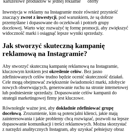
karuzelowe
produktów w jednej reklamie
oferty
Inwestycja w reklamy na Instagramie może również przynieść
znaczący
zwrot z inwestycji
, pod warunkiem, że są dobrze
przemyślane i dopasowane do oczekiwań i potrzeb grupy
docelowej. Warto więc rozważyć tę formę promocji, aby zwiększyć
widoczność marki i osiągnąć lepsze wyniki sprzedaży.
Jak stworzyć skuteczną kampanię
reklamową na Instagramie?
Aby stworzyć skuteczną kampanię reklamową na Instagramie,
kluczowym krokiem jest
określenie celów
. Bez jasno
zdefiniowanych celów trudno będzie ocenić skuteczność działań.
Cele mogą obejmować zwiększenie świadomości marki, zdobycie
nowych obserwujących, generowanie ruchu na stronie internetowej
lub podniesienie sprzedaży. Dopasowanie celów kampanii do
strategii marketingowej firmy jest kluczowe.
Równolegle ważne jest, aby
dokładnie zdefiniować grupę
docelową
. Zrozumienie, kim są potencjalni klienci, jakie mają
zainteresowania i jakie problemy chcą rozwiązać, pozwoli na lepsze
dopasowanie komunikacji i treści reklamowych. Można skorzystać
z narzędzi analitycznych Instagram, aby uzyskać pełniejszy obraz