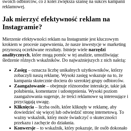
swoich odbiorców, co z kolei zwiększa szansę na sukces kampanii
reklamowej.
Jak mierzyć efektywność reklam na
Instagramie?
Mierzenie efektywności reklam na Instagramie jest kluczowym
krokiem w procesie zapewnienia, że nasze inwestycje w marketing
przynoszą oczekiwane rezultaty. Istnieje wiele
narzędzi
analitycznych
, które mogą pomóc w tej analizie, umożliwiając
śledzenie różnych wskaźników. Do najważniejszych z nich należą:
Zasięg
– oznacza liczbę unikalnych użytkowników, którzy
zobaczyli naszą reklamę. Wysoki zasięg wskazuje na to, że
kampania skutecznie dociera do szerokiej grupy odbiorców.
Zaangażowanie
– obejmuje różnorodne interakcje, takie jak
polubienia, komentarze i udostępnienia. Wysoki poziom
zaangażowania sugeruje, że treści reklamowe są interesujące i
przyciągają uwagę.
Kliknięcia
– liczba osób, które kliknęły w reklamę, aby
dowiedzieć się więcej lub odwiedzić stronę internetową. To
ważny wskaźnik, który może świadczyć o skuteczności
przekazu i zachęcie do działania.
Konwersje
– to wskaźnik, który pokazuje, ile osób dokonało