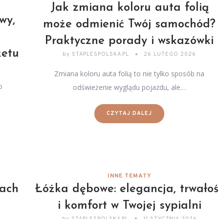
Jak zmiana koloru auta folią
wy,
może odmienić Twój samochód?
Praktyczne porady i wskazówki
żetu
by
STAPLESPOLSKA.PL
26 LUTEGO 2026
Zmiana koloru auta folią to nie tylko sposób na
o
odświeżenie wyglądu pojazdu, ale…
CZYTAJ DALEJ
INNE TEMATY
mach
Łóżka dębowe: elegancja, trwałoś
i komfort w Twojej sypialni
by
STAPLESPOLSKA.PL
11 STYCZNIA 2026