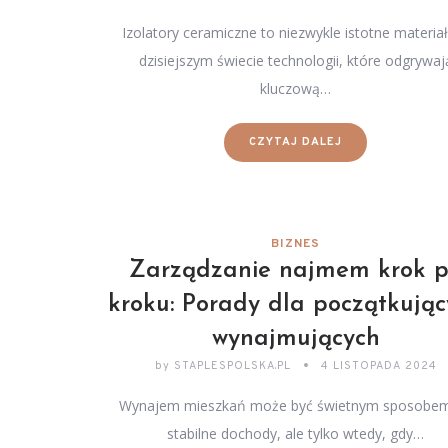
Izolatory ceramiczne to niezwykle istotne materia
dzisiejszym świecie technologii, które odgrywaj
kluczową…
CZYTAJ DALEJ
BIZNES
Zarządzanie najmem krok 
kroku: Porady dla początkując
wynajmujących
by
STAPLESPOLSKA.PL
4 LISTOPADA 2024
Wynajem mieszkań może być świetnym sposobe
stabilne dochody, ale tylko wtedy, gdy…