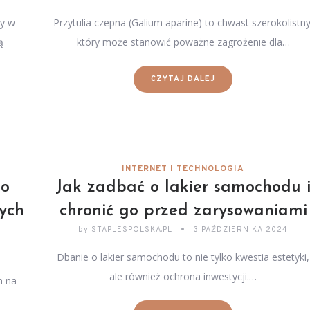
ły w
Przytulia czepna (Galium aparine) to chwast szerokolistny
ą
który może stanowić poważne zagrożenie dla…
CZYTAJ DALEJ
INTERNET I TECHNOLOGIA
po
Jak zadbać o lakier samochodu 
ych
chronić go przed zarysowaniami
by
STAPLESPOLSKA.PL
3 PAŹDZIERNIKA 2024
Dbanie o lakier samochodu to nie tylko kwestia estetyki,
ale również ochrona inwestycji.…
m na