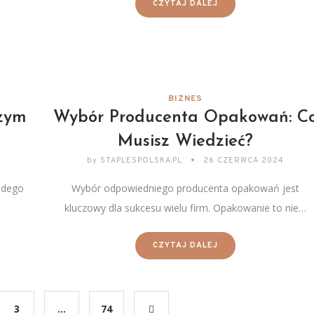
CZYTAJ DALEJ
BIZNES
czym
Wybór Producenta Opakowań: C
Musisz Wiedzieć?
by
STAPLESPOLSKA.PL
26 CZERWCA 2024
żdego
Wybór odpowiedniego producenta opakowań jest
kluczowy dla sukcesu wielu firm. Opakowanie to nie…
CZYTAJ DALEJ
3
…
74