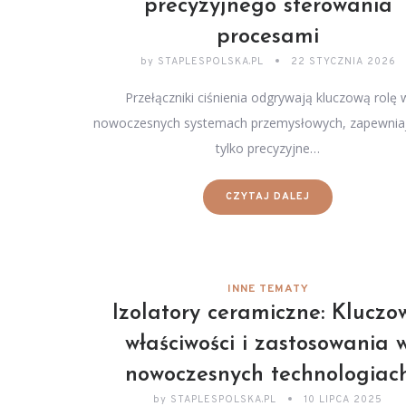
precyzyjnego sterowania
procesami
by
STAPLESPOLSKA.PL
22 STYCZNIA 2026
Przełączniki ciśnienia odgrywają kluczową rolę 
nowoczesnych systemach przemysłowych, zapewniaj
tylko precyzyjne…
CZYTAJ DALEJ
INNE TEMATY
Izolatory ceramiczne: Kluczo
właściwości i zastosowania 
nowoczesnych technologiac
by
STAPLESPOLSKA.PL
10 LIPCA 2025