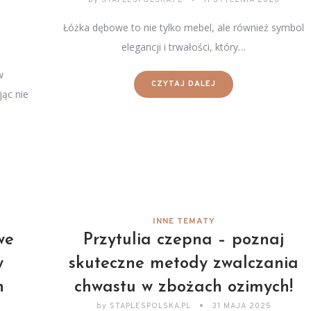
Łóżka dębowe to nie tylko mebel, ale również symbol
elegancji i trwałości, który…
w
CZYTAJ DALEJ
ąc nie
INNE TEMATY
we
Przytulia czepna – poznaj
w
skuteczne metody zwalczania
h
chwastu w zbożach ozimych!
by
STAPLESPOLSKA.PL
31 MAJA 2025