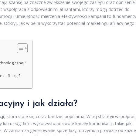
 mają szansę na znaczne zwiększenie swojego zasięgu oraz obniżenie
współpraca z odpowiednimi afiliantami, którzy mogą dotrzeć do
omocji i umiejętność mierzenia efektywności kampanii to fundamenty
 Odkryj, jak w pełni wykorzystać potencjał marketingu afiliacyjnego
echnologicznej?
 afiliację?
acyjny i jak działa?
ji
, która staje się coraz bardziej popularna. W tej strategii współprac
lub usługi firm, wykorzystując swoje kanały komunikacji, takie jak
we. W zamian za generowanie sprzedaży, otrzymują prowizję od każde