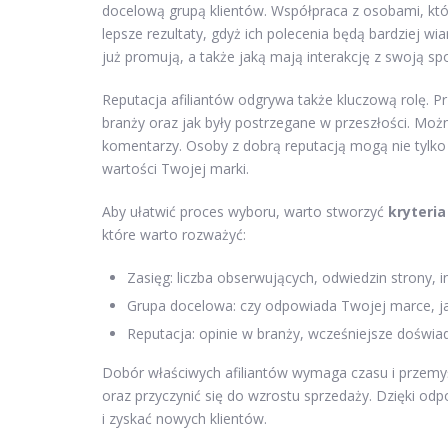
docelową grupą klientów. Współpraca z osobami, któ
lepsze rezultaty, gdyż ich polecenia będą bardziej wi
już promują, a także jaką mają interakcję z swoją sp
Reputacja afiliantów odgrywa także kluczową rolę. P
branży oraz jak były postrzegane w przeszłości. Można
komentarzy. Osoby z dobrą reputacją mogą nie tylko
wartości Twojej marki.
Aby ułatwić proces wyboru, warto stworzyć
kryteria
które warto rozważyć:
Zasięg: liczba obserwujących, odwiedzin strony,
Grupa docelowa: czy odpowiada Twojej marce, jak
Reputacja: opinie w branży, wcześniejsze doświad
Dobór właściwych afiliantów wymaga czasu i przemy
oraz przyczynić się do wzrostu sprzedaży. Dzięki o
i zyskać nowych klientów.