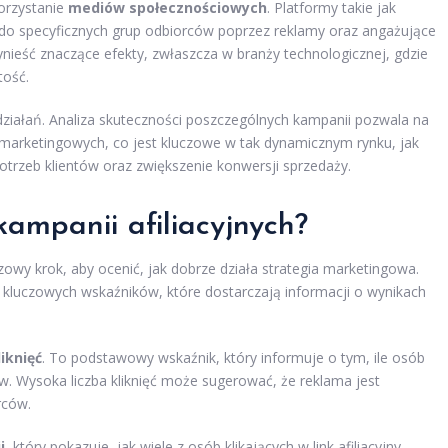
orzystanie
mediów społecznościowych
. Platformy takie jak
 do specyficznych grup odbiorców poprzez reklamy oraz angażujące
nieść znaczące efekty, zwłaszcza w branży technologicznej, gdzie
tość.
ziałań. Analiza skuteczności poszczególnych kampanii pozwala na
 marketingowych, co jest kluczowe w tak dynamicznym rynku, jak
otrzeb klientów oraz zwiększenie konwersji sprzedaży.
kampanii afiliacyjnych?
czowy krok, aby ocenić, jak dobrze działa strategia marketingowa.
 kluczowych wskaźników, które dostarczają informacji o wynikach
liknięć
. To podstawowy wskaźnik, który informuje o tym, ile osób
w. Wysoka liczba kliknięć może sugerować, że reklama jest
rców.
i
, który pokazuje, jak wiele z osób klikających w link afiliacyjny