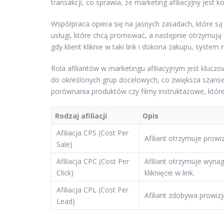
transakcji, co sprawia, że marketing afiliacyjny jest k
Współpraca opiera się na jasnych zasadach, które są 
usługi, które chcą promować, a następnie otrzymują 
gdy klient kliknie w taki link i dokona zakupu, system 
Rola afiliantów w marketingu afiliacyjnym jest klucz
do określonych grup docelowych, co zwiększa szanse 
porównania produktów czy filmy instruktażowe, któr
Rodzaj afiliacji
Opis
Afiliacja CPS (Cost Per
Afiliant otrzymuje prowi
Sale)
Afiliacja CPC (Cost Per
Afiliant otrzymuje wyna
Click)
kliknięcie w link.
Afiliacja CPL (Cost Per
Afiliant zdobywa prowiz
Lead)