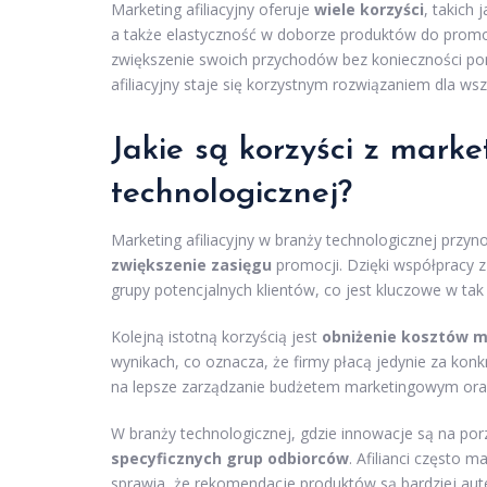
Marketing afiliacyjny oferuje
wiele korzyści
, takich
a także elastyczność w doborze produktów do promo
zwiększenie swoich przychodów bez konieczności p
afiliacyjny staje się korzystnym rozwiązaniem dla w
Jakie są korzyści z marke
technologicznej?
Marketing afiliacyjny w branży technologicznej przynos
zwiększenie zasięgu
promocji. Dzięki współpracy z
grupy potencjalnych klientów, co jest kluczowe w tak
Kolejną istotną korzyścią jest
obniżenie kosztów 
wynikach, co oznacza, że firmy płacą jedynie za konkr
na lepsze zarządzanie budżetem marketingowym ora
W branży technologicznej, gdzie innowacje są na por
specyficznych grup odbiorców
. Afilianci często 
sprawia, że rekomendacje produktów są bardziej aute