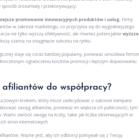
w sposób zrozumiały i przekonywujący.
iejsze promowanie innowacyjnych produktów i usług
. Firmy
antów w zakresie marketingu, co przyczynia się do wygodniejszego
acza nie tylko wyższą efektywność, ale również potencjalnie
wyższe
szą szansę na osiągnięcie sukcesu na rynku.
gicznej staje się coraz bardziej popularny, ponieważ umożliwia firmo
jednoczesnym ograniczeniu kosztów promocji i lepszym dopasowaniu
afiliantów do współpracy?
kluczowym krokiem, który może zadecydować o sukcesie kampanii
lizować zasięg afiliantów, ponieważ im większa ich publiczność, tym
. Warto zwrócić uwagę na liczby, takie jak liczba obserwujących w
ich stron internetowych.
filiantów. Ważne jest, aby ich odbiorcy pokrywali się z Twoją