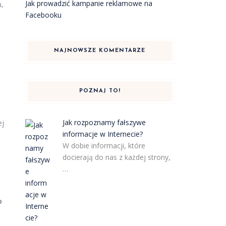
Jak prowadzić kampanie reklamowe na
u,
Facebooku
NAJNOWSZE KOMENTARZE
POZNAJ TO!
Jak rozpoznamy fałszywe
ej
informacje w Internecie?
W dobie informacji, które
docierają do nas z każdej strony,
…
o