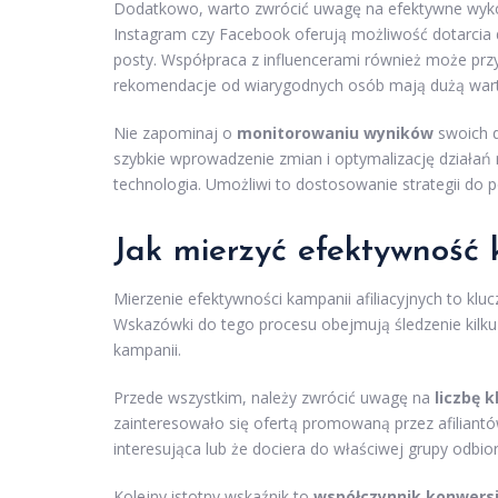
Dodatkowo, warto zwrócić uwagę na efektywne wyk
Instagram czy Facebook oferują możliwość dotarcia
posty. Współpraca z influencerami również może przy
rekomendacje od wiarygodnych osób mają dużą war
Nie zapominaj o
monitorowaniu wyników
swoich d
szybkie wprowadzenie zmian i optymalizację działań
technologia. Umożliwi to dostosowanie strategii do p
Jak mierzyć efektywność 
Mierzenie efektywności kampanii afiliacyjnych to klu
Wskazówki do tego procesu obejmują śledzenie kilku
kampanii.
Przede wszystkim, należy zwrócić uwagę na
liczbę k
zainteresowało się ofertą promowaną przez afiliantó
interesująca lub że dociera do właściwej grupy odbio
Kolejny istotny wskaźnik to
współczynnik konwersj