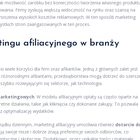
 jak możliwość zarobku bez konieczności tworzenia własnego produkt
wania. Firmy zyskują większą widoczność na rynku oraz szansę na
onoszenia wysokich kosztów reklamowych. W ten sposób marketing
szystkich stron zaangażowanych w ten proces.
tingu afiliacyjnego w branży
i wiele korzyści dla firm oraz afiliantów. Jedną z głównych zalet jest
 różnorodnymi afiliantami, przedsiębiorstwa mogą dotrzeć do szersz
 szybko rozwijającym się sektorze, jak technologia.
marketingowych
. W modelu afiliacyjnym opłaty są często oparte na
etne działania, takie jak kliknięcia czy dokonane zakupy. To pozwala
z optymalizację wydatków.
ządku dziennym, marketing afiliacyjny umożliwia również
dotarcie d
mają swoje nisze i dobrze znają preferencje swoich odbiorców, co
ntyczne i skuteczne. Dodatkowo, przez unikalne treści i materiały