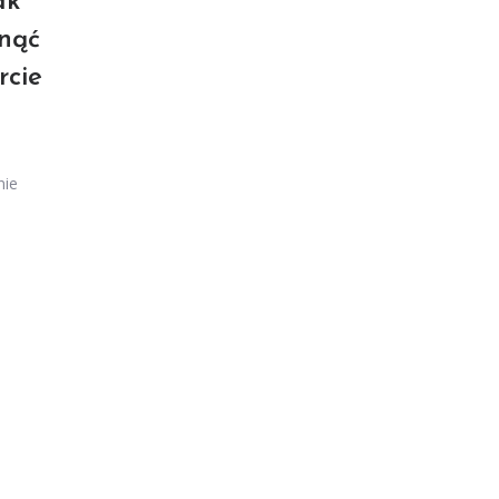
ak
knąć
rcie
nie