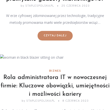
by
STAPLESPOLSKA.PL
25 CZERWCA 2023
W erze cyfrowej zdominowanej przez technologie, tradycyjne
metody promowania marki wiele przedsiębiorstw wciąż…
CZYTAJ DALEJ
BIZNES
Rola administratora IT w nowoczesnej
firmie: Kluczowe obowiązki, umiejętności
i możliwości kariery
by
STAPLESPOLSKA.PL
8 CZERWCA 2023