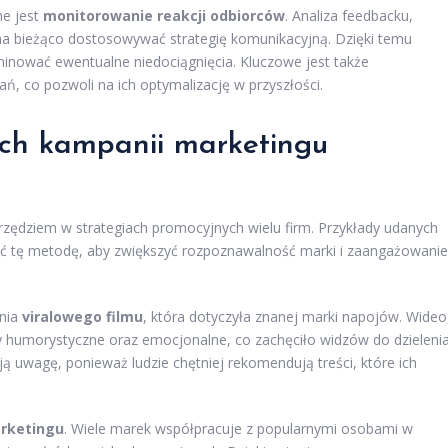
ne jest
monitorowanie reakcji odbiorców
. Analiza feedbacku,
a bieżąco dostosowywać strategię komunikacyjną. Dzięki temu
inować ewentualne niedociągnięcia. Kluczowe jest także
ń, co pozwoli na ich optymalizację w przyszłości.
ych kampanii marketingu
rzędziem w strategiach promocyjnych wielu firm. Przykłady udanych
ać tę metodę, aby zwiększyć rozpoznawalność marki i zaangażowanie
ania
viralowego filmu
, która dotyczyła znanej marki napojów. Wideo
ty humorystyczne oraz emocjonalne, co zachęciło widzów do dzieleni
ją uwagę, ponieważ ludzie chętniej rekomendują treści, które ich
arketingu
. Wiele marek współpracuje z popularnymi osobami w