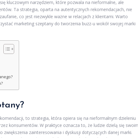
 się kluczowym narzędziem, które pozwala na nieformalne, ale
ów. Ta strategia, oparta na autentycznych rekomendacjach, nie
aufanie, co jest niezwykle ważne w relacjach z klientami. Warto
orzystać marketing szeptany do tworzenia buzz-u wokół swojej marki
tanego?
m?
ptany?
omendacji, to strategia, która opiera się na nieformalnym dzieleniu
rzez konsumentów. W praktyce oznacza to, że ludzie dzielą się swoim
 zwiększenia zainteresowania i dyskusji dotyczących danej marki.