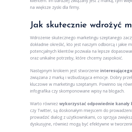
klientem. Im bardziej związany jest z marką, tym wi
na większe zyski dla firmy.
Jak skutecznie wdrożyć m
Wdrożenie skutecznego marketingu szeptanego zacz
dokładnie określić, kto jest naszym odbiorcą i jaki
potencjalnych klientów pozwala na lepsze dopasowani
oraz unikalne potrzeby, które chcemy zaspokoić.
Następnym krokiem jest stworzenie
interesującego
związana z marką i wzbudzająca emocje. Dobry prze
kluczowe w marketingu szeptanym. Powinno się równie
infografika czy skomponowane wpisy na blogach.
Warto również
wykorzystać odpowiednie kanały 
czy Twitter, są doskonałym miejscem do prowadzenia
prowadzić dialog z użytkownikami, co sprzyja zwiększ
dyskusyjne, również mogą być efektywne w tworzeni