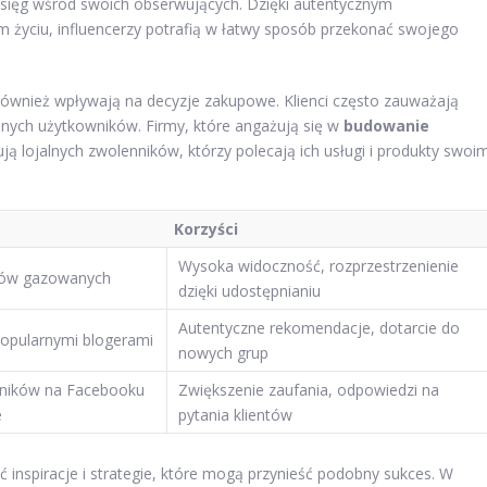
sięg wśród swoich obserwujących. Dzięki autentycznym
życiu, influencerzy potrafią w łatwy sposób przekonać swojego
ównież wpływają na decyzje zakupowe. Klienci często zauważają
nych użytkowników. Firmy, które angażują się w
budowanie
ą lojalnych zwolenników, którzy polecają ich usługi i produkty swoi
Korzyści
Wysoka widoczność, rozprzestrzenienie
jów gazowanych
dzięki udostępnianiu
Autentyczne rekomendacje, dotarcie do
opularnymi blogerami
nowych grup
wników na Facebooku
Zwiększenie zaufania, odpowiedzi na
e
pytania klientów
inspiracje i strategie, które mogą przynieść podobny sukces. W