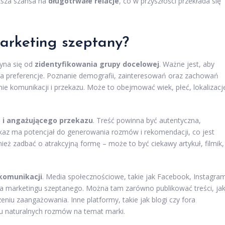
ększa szansa na
długotrwałe relacje
, co w przyszłości przekłada się
arketing szeptany?
yna się od
zidentyfikowania grupy docelowej
. Ważne jest, aby
e ma preferencje. Poznanie demografii, zainteresowań oraz zachowań
e komunikacji i przekazu. Może to obejmować wiek, płeć, lokalizacj
 i angażującego przekazu
. Treść powinna być autentyczna,
kaz ma potencjał do generowania rozmów i rekomendacji, co jest
ż zadbać o atrakcyjną formę – może to być ciekawy artykuł, filmik,
komunikacji
. Media społecznościowe, takie jak Facebook, Instagra
 marketingu szeptanego. Można tam zarówno publikować treści, jak
eniu zaangażowania. Inne platformy, takie jak blogi czy fora
u naturalnych rozmów na temat marki.