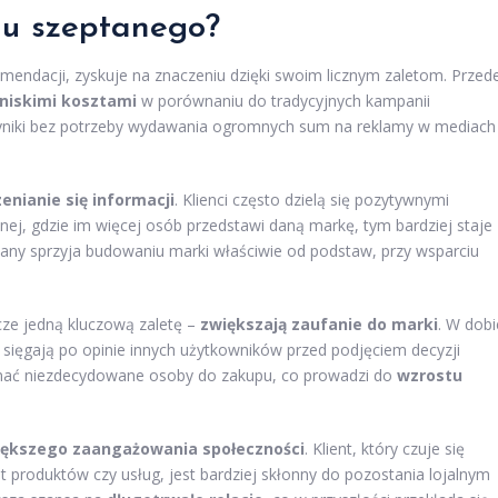
gu szeptanego?
mendacji, zyskuje na znaczeniu dzięki swoim licznym zaletom. Przed
niskimi kosztami
w porównaniu do tradycyjnych kampanii
niki bez potrzeby wydawania ogromnych sum na reklamy w mediach
enianie się informacji
. Klienci często dzielą się pozytywnymi
żnej, gdzie im więcej osób przedstawi daną markę, tym bardziej staje
tany sprzyja budowaniu marki właściwie od podstaw, przy wsparciu
ze jedną kluczową zaletę –
zwiększają zaufanie do marki
. W dobi
o sięgają po opinie innych użytkowników przed podjęciem decyzji
ać niezdecydowane osoby do zakupu, co prowadzi do
wzrostu
iększego zaangażowania społeczności
. Klient, który czuje się
 produktów czy usług, jest bardziej skłonny do pozostania lojalnym