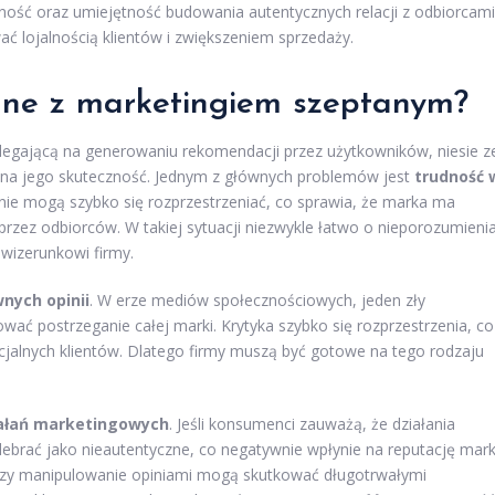
ność oraz umiejętność budowania autentycznych relacji z odbiorcami
 lojalnością klientów i zwiększeniem sprzedaży.
ane z marketingiem szeptanym?
legającą na generowaniu rekomendacji przez użytkowników, niesie z
na jego skuteczność. Jednym z głównych problemów jest
trudność 
pinie mogą szybko się rozprzestrzeniać, co sprawia, że marka ma
przez odbiorców. W takiej sytuacji niezwykle łatwo o nieporozumieni
wizerunkowi firmy.
nych opinii
. W erze mediów społecznościowych, jeden zły
ać postrzeganie całej marki. Krytyka szybko się rozprzestrzenia, co
cjalnych klientów. Dlatego firmy muszą być gotowe na tego rodzaju
iałań marketingowych
. Jeśli konsumenci zauważą, że działania
rać jako nieautentyczne, co negatywnie wpłynie na reputację mark
 czy manipulowanie opiniami mogą skutkować długotrwałymi