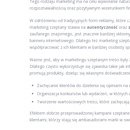
Tego rodzaju marketing ma na celu wywołanie natura
rozpoznawalnością oraz pozytywnym wizerunkiem fi
W odróżnieniu od tradycyjnych form reklamy, które c
marketing szeptany stawia na
autentyczność
oraz
zaufanego znajomego, jest znacznie bardziej skłonny 
banneru internetowego. Dlatego też marketing szept
współpracować z ich klientami w bardziej osobisty s
Ważne jest, aby w marketingu szeptanym treści były
Dlatego często wykorzystuje się zjawiska takie jak i
promują produkty, dzieląc się własnymi doświadczen
Zachęcanie klientów do dzielenia się opiniami n
Organizacja konkursów lub wydarzeń, w których
Tworzenie wartościowych treści, które zachęcają 
Efektem dobrze przeprowadzonej kampanii szeptanej m
klientami, którzy stają się ambasadorami marki w sw