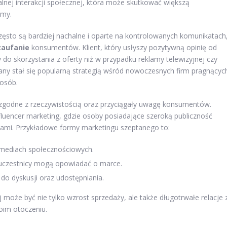
lnej interakcji społecznej, która może skutkować większą
rmy.
zęsto są bardziej nachalne i oparte na kontrolowanych komunikatach
zaufanie
konsumentów. Klient, który usłyszy pozytywną opinię od
do skorzystania z oferty niż w przypadku reklamy telewizyjnej czy
any stał się popularną strategią wśród nowoczesnych firm pragnącyc
posób.
 zgodne z rzeczywistością oraz przyciągały uwagę konsumentów.
nfluencer marketing, gdzie osoby posiadające szeroką publiczność
iami. Przykładowe formy marketingu szeptanego to:
a mediach społecznościowych.
 uczestnicy mogą opowiadać o marce.
do dyskusji oraz udostępniania.
oże być nie tylko wzrost sprzedaży, ale także długotrwałe relacje 
oim otoczeniu.