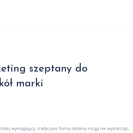
keting szeptany do
kół marki
ardziej wymagający, tradycyjne formy reklamy mogą nie wystarczyć,