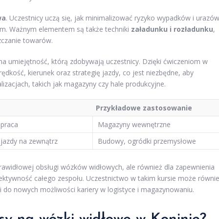
wa
. Uczestnicy uczą się, jak minimalizować ryzyko wypadków i urazów
ym. Ważnym elementem są także techniki
załadunku i rozładunku
,
zczanie towarów.
na umiejętność, którą zdobywają uczestnicy. Dzięki ćwiczeniom w
kość, kierunek oraz strategię jazdy, co jest niezbędne, aby
izacjach, takich jak magazyny czy hale produkcyjne.
Przykładowe zastosowanie
 praca
Magazyny wewnętrzne
jazdy na zewnątrz
Budowy, ogródki przemysłowe
 prawidłowej obsługi wózków widłowych, ale również dla zapewnienia
ektywność całego zespołu. Uczestnictwo w takim kursie może równi
i do nowych możliwości kariery w logistyce i magazynowaniu.