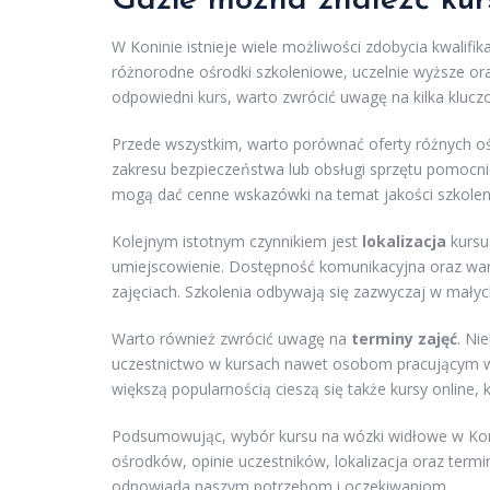
Gdzie można znaleźć kur
W Koninie istnieje wiele możliwości zdobycia kwalifi
różnorodne ośrodki szkoleniowe, uczelnie wyższe oraz
odpowiedni kurs, warto zwrócić uwagę na kilka kluc
Przede wszystkim, warto porównać oferty różnych o
zakresu bezpieczeństwa lub obsługi sprzętu pomocni
mogą dać cenne wskazówki na temat jakości szkole
Kolejnym istotnym czynnikiem jest
lokalizacja
kursu
umiejscowienie. Dostępność komunikacyjna oraz war
zajęciach. Szkolenia odbywają się zazwyczaj w małyc
Warto również zwrócić uwagę na
terminy zajęć
. Ni
uczestnictwo w kursach nawet osobom pracującym w
większą popularnością cieszą się także kursy online,
Podsumowując, wybór kursu na wózki widłowe w Koni
ośrodków, opinie uczestników, lokalizacja oraz term
odpowiada naszym potrzebom i oczekiwaniom.