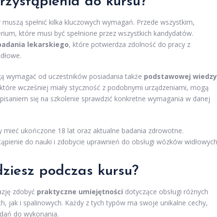
rzystąpienia do kursu?
cy muszą spełnić kilka kluczowych wymagań. Przede wszystkim,
ium, które musi być spełnione przez wszystkich kandydatów.
adania lekarskiego
, które potwierdza zdolność do pracy z
idłowe.
gą wymagać od uczestników posiadania także
podstawowej wiedzy
 które wcześniej miały styczność z podobnymi urządzeniami, mogą
pisaniem się na szkolenie sprawdzić konkretne wymagania w danej
y mieć ukończone 18 lat oraz aktualne badania zdrowotne.
ąpienie do nauki i zdobycie uprawnień do obsługi wózków widłowych
dziesz podczas kursu?
azję zdobyć
praktyczne umiejętności
dotyczące obsługi różnych
jak i spalinowych. Każdy z tych typów ma swoje unikalne cechy,
adań do wykonania.