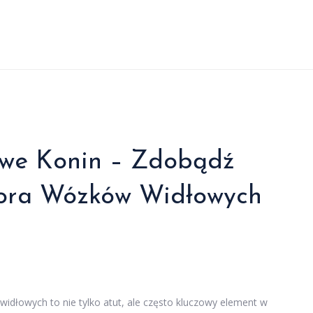
owe Konin – Zdobądź
tora Wózków Widłowych
idłowych to nie tylko atut, ale często kluczowy element w