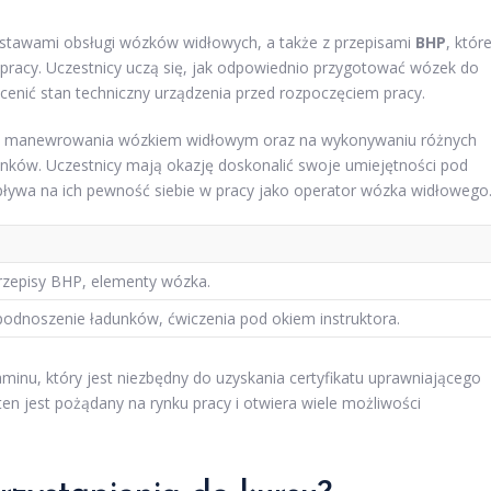
odstawami obsługi wózków widłowych, a także z przepisami
BHP
, któr
pracy. Uczestnicy uczą się, jak odpowiednio przygotować wózek do
cenić stan techniczny urządzenia przed rozpoczęciem pracy.
kach manewrowania wózkiem widłowym oraz na wykonywaniu różnych
unków. Uczestnicy mają okazję doskonalić swoje umiejętności pod
ływa na ich pewność siebie w pracy jako operator wózka widłowego
rzepisy BHP, elementy wózka.
dnoszenie ładunków, ćwiczenia pod okiem instruktora.
minu, który jest niezbędny do uzyskania certyfikatu uprawniającego
en jest pożądany na rynku pracy i otwiera wiele możliwości