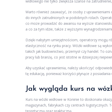
widłowego nie tylko zwiększa szanse na zatrudnieni
Warto również zauważyć, że osoby z uprawnieniami 
do innych zatrudnionych w podobnych rolach. Oper
co może prowadzić do awansu na wyższe stanowiska 
a co za tym idzie, także z wyższymi wynagrodzeniami
Dzięki nabytym umiejętnościom, operatorzy mogą r
elastyczność na rynku pracy. Wózki widłowe są wykor
takich jak budownictwo, przemysł czy handel. To oz
pracy lub branżę, co jest istotne w dzisiejszej niepew
Aby uzyskać uprawnienia, należy ukończyć odpowied
tę edukację, ponieważ korzyści płynące z posiadania
Jak wygląda kurs na wózk
Kurs na wózki widłowe w Koninie to doskonała okazj
magazynach, fabrykach czy centrach logistycznych. Te
teoretyczną oraz praktyczną.