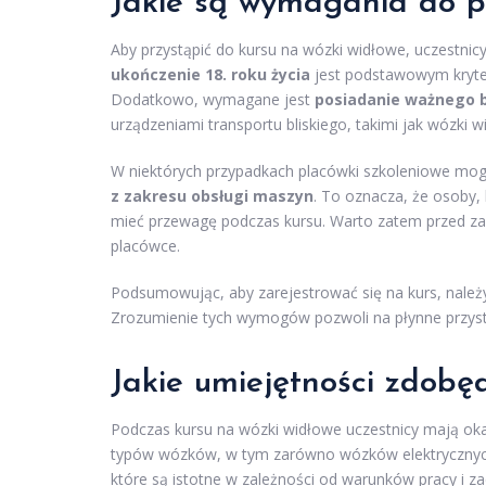
Jakie są wymagania do p
Aby przystąpić do kursu na wózki widłowe, uczestni
ukończenie 18. roku życia
jest podstawowym kryter
Dodatkowo, wymagane jest
posiadanie ważnego b
urządzeniami transportu bliskiego, takimi jak wózki w
W niektórych przypadkach placówki szkoleniowe mo
z zakresu obsługi maszyn
. To oznacza, że osoby,
mieć przewagę podczas kursu. Warto zatem przed za
placówce.
Podsumowując, aby zarejestrować się na kurs, należ
Zrozumienie tych wymogów pozwoli na płynne przyst
Jakie umiejętności zdobę
Podczas kursu na wózki widłowe uczestnicy mają ok
typów wózków, w tym zarówno wózków elektrycznych, 
które są istotne w zależności od warunków pracy i z