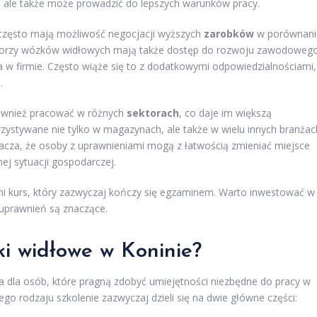
e, ale także może prowadzić do lepszych warunków pracy.
często mają możliwość negocjacji wyższych
zarobków
w porównani
atorzy wózków widłowych mają także dostęp do rozwoju zawodowego
w firmie. Często wiąże się to z dodatkowymi odpowiedzialnościami,
.
ównież pracować w różnych
sektorach
, co daje im większą
zystywane nie tylko w magazynach, ale także w wielu innych branżac
nacza, że osoby z uprawnieniami mogą z łatwością zmieniać miejsce
nej sytuacji gospodarczej.
ni kurs, który zazwyczaj kończy się egzaminem. Warto inwestować w
 uprawnień są znaczące.
i widłowe w Koninie?
a dla osób, które pragną zdobyć umiejętności niezbędne do pracy w
go rodzaju szkolenie zazwyczaj dzieli się na dwie główne części: