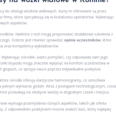
sy na wózki widłowe w Koninie?
kacji do obsługi wózków widłowych. Kursy te oferowane są przez
 firmy, które specjalizują się w kształceniu operatorów. Wybierając
zowych aspektów.
środków. Niektóre z nich mogą proponować dodatkowe szkolenia z
czego. Dobrze jest również sprawdzić
opinie uczestników
, które
nia oraz kompetencji wykładowców.
. Wybierając ośrodek, warto pomyśleć, czy odpowiada nam jego
unki dojazdu mogą znacznie wpłynąć na komfort uczestnictwa w
h grupach, co sprzyja nauce poprzez indywidualne podejście.
ektóre ośrodki oferują elastyczne harmonogramy, co umożliwia
 pełnym wymiarze godzin. Wraz z postępem technologicznym, cora
 które pozwalają na zdobycie wiedzy w dogodnym czasie i miejscu.
nie wymaga przemyślenia różnych aspektów, takich jak oferta
iny. Z odpowiednim podejściem można znaleźć kurs, który najlepiej