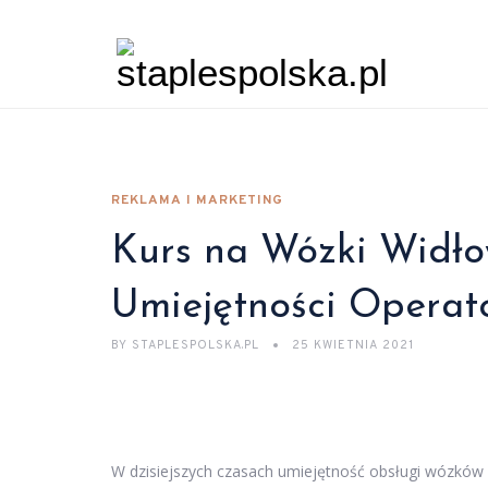
REKLAMA I MARKETING
Kurs na Wózki Widł
Umiejętności Opera
BY
STAPLESPOLSKA.PL
25 KWIETNIA 2021
W dzisiejszych czasach umiejętność obsługi wózków w