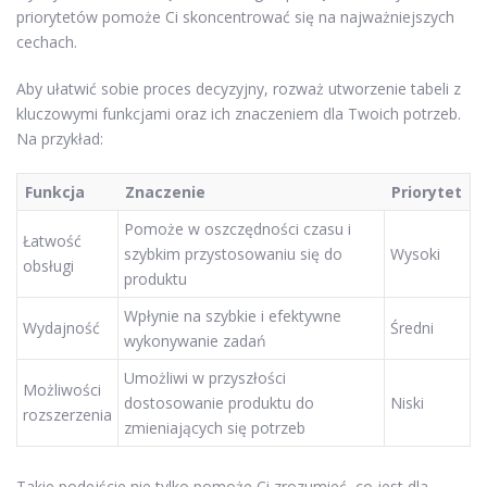
priorytetów pomoże Ci skoncentrować się na najważniejszych
cechach.
Aby ułatwić sobie proces decyzyjny, rozważ utworzenie tabeli z
kluczowymi funkcjami oraz ich znaczeniem dla Twoich potrzeb.
Na przykład:
Funkcja
Znaczenie
Priorytet
Pomoże w oszczędności czasu i
Łatwość
szybkim przystosowaniu się do
Wysoki
obsługi
produktu
Wpłynie na szybkie i efektywne
Wydajność
Średni
wykonywanie zadań
Umożliwi w przyszłości
Możliwości
dostosowanie produktu do
Niski
rozszerzenia
zmieniających się potrzeb
Takie podejście nie tylko pomoże Ci zrozumieć, co jest dla