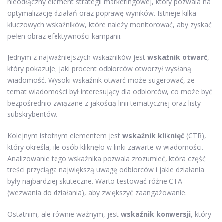
nieodłączny element strategii marketingowej, który pozwala na
optymalizację działań oraz poprawę wyników. Istnieje kilka
kluczowych wskaźników, które należy monitorować, aby zyskać
pełen obraz efektywności kampanii.
Jednym z najważniejszych wskaźników jest
wskaźnik otwarć
,
który pokazuje, jaki procent odbiorców otworzył wysłaną
wiadomość. Wysoki wskaźnik otwarć może sugerować, że
temat wiadomości był interesujący dla odbiorców, co może być
bezpośrednio związane z jakością linii tematycznej oraz listy
subskrybentów.
Kolejnym istotnym elementem jest
wskaźnik kliknięć
(CTR),
który określa, ile osób kliknęło w linki zawarte w wiadomości.
Analizowanie tego wskaźnika pozwala zrozumieć, która część
treści przyciąga największą uwagę odbiorców i jakie działania
były najbardziej skuteczne. Warto testować różne CTA
(wezwania do działania), aby zwiększyć zaangażowanie.
Ostatnim, ale równie ważnym, jest
wskaźnik konwersji
, który