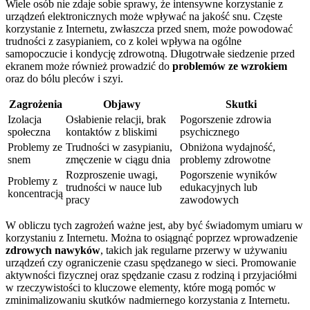
Wiele osób nie zdaje sobie sprawy, że intensywne korzystanie z
urządzeń elektronicznych może wpływać na jakość snu. Częste
korzystanie z Internetu, zwłaszcza przed snem, może powodować
trudności z zasypianiem, co z kolei wpływa na ogólne
samopoczucie i kondycję zdrowotną. Długotrwałe siedzenie przed
ekranem może również prowadzić do
problemów ze wzrokiem
oraz do bólu pleców i szyi.
Zagrożenia
Objawy
Skutki
Izolacja
Osłabienie relacji, brak
Pogorszenie zdrowia
społeczna
kontaktów z bliskimi
psychicznego
Problemy ze
Trudności w zasypianiu,
Obniżona wydajność,
snem
zmęczenie w ciągu dnia
problemy zdrowotne
Rozproszenie uwagi,
Pogorszenie wyników
Problemy z
trudności w nauce lub
edukacyjnych lub
koncentracją
pracy
zawodowych
W obliczu tych zagrożeń ważne jest, aby być świadomym umiaru w
korzystaniu z Internetu. Można to osiągnąć poprzez wprowadzenie
zdrowych nawyków
, takich jak regularne przerwy w używaniu
urządzeń czy ograniczenie czasu spędzanego w sieci. Promowanie
aktywności fizycznej oraz spędzanie czasu z rodziną i przyjaciółmi
w rzeczywistości to kluczowe elementy, które mogą pomóc w
zminimalizowaniu skutków nadmiernego korzystania z Internetu.