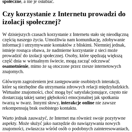
społeczne
, a nie je osłabiać.
Czy korzystanie z Internetu prowadzi do
izolacji społecznej?
W dzisiejszych czasach korzystanie z Internetu stało się nieodłączną
częścią naszego życia. Umożliwia nam komunikację, zdobywanie
informacji i utrzymywanie kontaktów z bliskimi. Niemniej jednak,
istnieje rosnąca obawa, że nadmierne korzystanie z sieci może
prowadzić do izolacji społecznej. Osoby, które spędzają większą
część dnia w wirtualnym świecie, mogą zacząć odczuwać
osamotnienie
, mimo że są otoczone przez rzesze internetowych
znajomych.
Głównym zagrożeniem jest zastępowanie osobistych interakcji,
które są niezbędne dla utrzymania zdrowych relacji międzyludzkich.
Wirtualne znajomości, choć mogą być satysfakcjonujące, często nie
dostarczają takiej samej głębokości emocjonalnej jak spotkania
twarzą w twarz. Innymi słowy,
interakcje online
nie zawsze
rekompensują brak osobistego kontaktu.
Warto jednak zauważyć, że Internet ma również swoje pozytywne
aspekty. Może służyć jako narzędzie do nawiązywania nowych
znajomości, zwłaszcza wśród osób o podobnych zainteresowaniach,