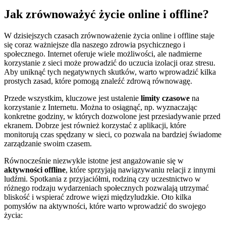
Jak zrównoważyć życie online i offline?
W dzisiejszych czasach zrównoważenie życia online i offline staje
się coraz ważniejsze dla naszego zdrowia psychicznego i
społecznego. Internet oferuje wiele możliwości, ale nadmierne
korzystanie z sieci może prowadzić do uczucia izolacji oraz stresu.
Aby uniknąć tych negatywnych skutków, warto wprowadzić kilka
prostych zasad, które pomogą znaleźć zdrową równowagę.
Przede wszystkim, kluczowe jest ustalenie
limity czasowe
na
korzystanie z Internetu. Można to osiągnąć, np. wyznaczając
konkretne godziny, w których dozwolone jest przesiadywanie przed
ekranem. Dobrze jest również korzystać z aplikacji, które
monitorują czas spędzany w sieci, co pozwala na bardziej świadome
zarządzanie swoim czasem.
Równocześnie niezwykle istotne jest angażowanie się w
aktywności offline
, które sprzyjają nawiązywaniu relacji z innymi
ludźmi. Spotkania z przyjaciółmi, rodziną czy uczestnictwo w
różnego rodzaju wydarzeniach społecznych pozwalają utrzymać
bliskość i wspierać zdrowe więzi międzyludzkie. Oto kilka
pomysłów na aktywności, które warto wprowadzić do swojego
życia: