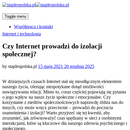
Toggle menu
Współpraca i kontakt
Categories
Internet i technologia
Czy Internet prowadzi do izolacji
społecznej?
Posted
by
staplespolska.pl
15 maja 2021
20 grudnia 2025
on
W dzisiejszych czasach Internet stał się nieodłącznym elementem
naszego życia, oferując niespotykane dotąd możliwości
nawiązywania relacji. Mimo to, coraz częściej pojawiają się pytania
o jego wpływ na nasze życie społeczne i emocjonalne. Czy
korzystanie z mediów społecznościowych naprawdę zbliża nas do
innych, czy może wręcz przeciwnie – prowadzi do poczucia
osamotnienia i izolacji? Warto przyjrzeć się tej kwestii, aby
zrozumieć, jak zrównoważyć czas spędzany w sieci z osobistymi
interakcjami, które są kluczowe dla naszego zdrowia psychicznego i
społecznego.