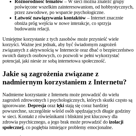
Różnorodność tematów
– W sieci można znaleźć grupy
poświęcone wszelkim zainteresowaniom, od hobbystycznych,
przez zawodowe, po wsparcie psychologiczne.
Łatwość nawiązywania kontaktów
– Internet znacznie
obniża próg wejścia w nowe interakcje, co sprzyja
budowaniu relacji.
Umiejętne korzystanie z tych zasobów może przynieść wiele
korzyści. Ważne jest jednak, aby być świadomym zagrożeń
związanych z aktywnością w Internecie oraz dbać o bezpieczeństwo
swoich danych osobowych, co pozwoli w pełni wykorzystać
potencjał, jaki niesie ze sobą internetowa społeczność.
Jakie są zagrożenia związane z
nadmiernym korzystaniem z Internetu?
Nadmierne korzystanie z Internetu może prowadzić do wielu
zagrożeń zdrowotnych i psychologicznych, których skutki często są
ignorowane.
Depresja
oraz
lęki
stają się coraz bardziej
powszechne, szczególnie wśród osób spędzających długie godziny
w sieci. Kontakt z rówieśnikami i bliskimi jest kluczowy dla
zdrowia psychicznego, a jego brak może prowadzić do
izolacji
społecznej
, co pogłębia istniejące problemy emocjonalne.