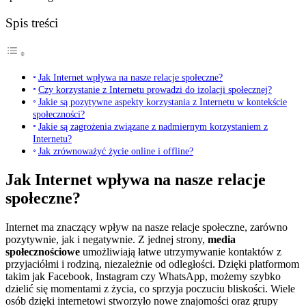
Spis treści
Jak Internet wpływa na nasze relacje społeczne?
Czy korzystanie z Internetu prowadzi do izolacji społecznej?
Jakie są pozytywne aspekty korzystania z Internetu w kontekście
społeczności?
Jakie są zagrożenia związane z nadmiernym korzystaniem z
Internetu?
Jak zrównoważyć życie online i offline?
Jak Internet wpływa na nasze relacje
społeczne?
Internet ma znaczący wpływ na nasze relacje społeczne, zarówno
pozytywnie, jak i negatywnie. Z jednej strony,
media
społecznościowe
umożliwiają łatwe utrzymywanie kontaktów z
przyjaciółmi i rodziną, niezależnie od odległości. Dzięki platformom
takim jak Facebook, Instagram czy WhatsApp, możemy szybko
dzielić się momentami z życia, co sprzyja poczuciu bliskości. Wiele
osób dzięki internetowi stworzyło nowe znajomości oraz grupy