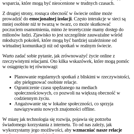
wsparcia, które mogą być nieocenione w trudnych czasach.
Z drugiej strony, rosnąca obecność w świecie online może
prowadzić do
emocjonalnej izolacji
. Często interakcje w sieci są
mniej osobiste niż te twarzą w twarz, co może skutkować
poczuciem osamotnienia, mimo że teoretycznie mamy dostęp do
milionów ludzi. Zjawisko to jest szczególnie zauważalne wśród
młodszych pokoleń, które mogą być bardziej uzależnione od
wirtualnej komunikacji niż od spotkań w realnym świecie.
Warto zadać sobie pytanie, jak zrównoważyć życie online z
rzeczywistymi relacjami. Oto kilka wskazówek, które mogą pomóc
w osiągnięciu tej równowagi:
Planowanie regularnych spotkań z bliskimi w rzeczywistości,
aby pielęgnować osobiste relacje.
Ograniczenie czasu spędzanego na mediach
społecznościowych, co pozwoli na większą obecność w
codziennym życiu.
Angażowanie się w lokalne społeczności, co sprzyja
nawiązywaniu nowych znajomości offline.
W miarę jak technologia się rozwija, pojawia się potrzeba
świadomego korzystania z internetu. To od nas zależy, jak
wykorzystamy jego możliwości, aby
wzmacniać nasze relacje