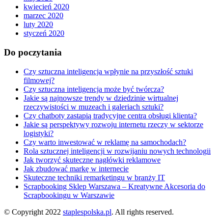
kwiecień 2020
marzec 2020
luty 2020
styczeń 2020
Do poczytania
Czy sztuczna inteligencja wpłynie na przyszłość sztuki
filmowej?
Czy sztuczna inteligencja może być twórcza?
Jakie są najnowsze trendy w dziedzinie wirtualnej
rzeczywistości w muzeach i galeriach sztuki?
Czy chatboty zastąpią tradycyjne centra obsługi klienta?
Jakie są perspektywy rozwoju internetu rzeczy w sektorze
logistyki?
Czy warto inwestować w reklamę na samochodach?
Rola sztucznej inteligencji w rozwijaniu nowych technologii
Jak tworzyć skuteczne nagłówki reklamowe
Jak zbudować markę w internecie
Skuteczne techniki remarketingu w branży IT
Scrapbooking Sklep Warszawa – Kreatywne Akcesoria do
Scrapbookingu w Warszawie
© Copyright 2022
staplespolska.pl
. All rights reserved.