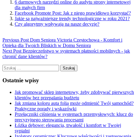
6 darmowych narzędzi online do audytu strony internetowej
dla małych firm
Facebook Promote Post: Jak z niego prawidłowo korzystać?
Jakie są najważniejsze trendy technologiczne w roku 2021?
Czy algorytmy wpływają na nasze decyzje?
Previous Post
Dom Seniora Victoria Częstochowa - Komfort i
Opieka dla Twoich Bliskich w Domu Seniora
Next Post
Bezpieczeństwo w systemach płatności mobilnych - jak
chronić dane klientów?
Szukaj:
Ostatnie wpisy
Jak promować sklep internetowy, żeby zdobywać pierwszych
klientów bez przepalania budżetu
Jak zmiana koloru auta folią może odmienić Twój samochód?
Praktyczne porady i wskazówki
Przełączniki ciśnienia w systemach przemysłowych: klucz do
precyzyjnego sterowania procesami
Łóżka dębowe: elegancja, trwałość i komfort w Twojej
sypialni
Izolatory ceramiczne: Kluczowe właściwości i zastosowania