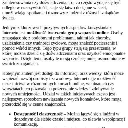
zainteresowania czy doświadczenia. To, co często wydaje się być
odległe w rzeczywistości, staje się łatwo dostępne w sieci,
umożliwiając spotkania i rozmowy z ludźmi z różnych zakątków
świata.
Jednym z kluczowych pozytywnych aspektów korzystania z
Internetu jest
możliwość tworzenia grup wsparcia online
. Osoby
zmagające się z podobnymi problemami, takimi jak choroby,
uzależnienia czy trudności życiowe, mogą znaleźć pocieszenie i
pomoc wśród innych. Tego typu grupy stają się przestrzenią, w
której można dzielić się doświadczeniami oraz uzyskać emocjonalne
wsparcie. Dzięki temu osoby te mogą czuć się mniej osamotnione w
swoich zmaganiach.
Kolejnym atutem jest dostęp do informacji oraz wiedzy, która może
wspierać rozwój osobisty i zawodowy. Internet daje możliwość
uczestnictwa w różnorodnych kursach online, webinarach czy
warsztatach, co pozwala na poszerzanie wiedzy i zdobywanie
nowych umiejętności. Udział w takich inicjatywach często jest
najlepszym sposobem nawiązania nowych kontaktów, które mogą
przerodzić się w cenne znajomości.
Dostępność i elastyczność
– Można łączyć się z ludźmi w
dogodnym dla siebie czasie i miejscu, co ułatwia współpracę i
komunikację.