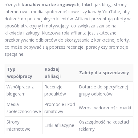
różnych
kanałów marketingowych
, takich jak blogi, strony
internetowe, media społecznościowe czy kanały YouTube, aby
dotrzeć do potencjalnych klientów. Afilianci prezentują oferty w
sposób atrakcyjny i motywujący, co zwiększa szanse na
kliknięcia i zakupy. Kluczową rolą afilianta jest skuteczne
przekonywanie odbiorców do skorzystania z konkretnej oferty,
co może odbywać się poprzez recenzje, porady czy promocje
specjalne.
Typ
Rodzaj
Zalety dla sprzedawcy
współpracy
afiliacji
Współpraca z
Recenzje
Dotarcie do specyficznej
blogerami
produktów
grupy odbiorców
Media
Promocje i kod
Wzrost widoczności marki
społecznościowe
rabatowy
Strony
Oszczędność na kosztach
Linki afiliacyjne
internetowe
reklamy