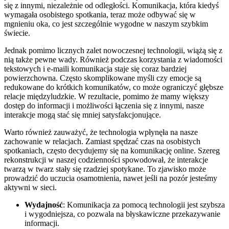
się z innymi, niezależnie od odległości. Komunikacja, która kiedyś
wymagała osobistego spotkania, teraz może odbywać się w
mgnieniu oka, co jest szczególnie wygodne w naszym szybkim
świecie.
Jednak pomimo licznych zalet nowoczesnej technologii, wiążą się z
nią także pewne wady. Również podczas korzystania z wiadomości
tekstowych i e-maili komunikacja staje się coraz bardziej
powierzchowna. Często skomplikowane myśli czy emocje są
redukowane do krótkich komunikatów, co może ograniczyć głębsze
relacje międzyludzkie. W rezultacie, pomimo że mamy większy
dostęp do informacji i możliwości łączenia się z innymi, nasze
interakcje mogą stać się mniej satysfakcjonujące.
Warto również zauważyć, że technologia wpłynęła na nasze
zachowanie w relacjach. Zamiast spędzać czas na osobistych
spotkaniach, często decydujemy się na komunikację online. Szereg
rekonstrukcji w naszej codzienności spowodował, że interakcje
twarzą w twarz stały się rzadziej spotykane. To zjawisko może
prowadzić do uczucia osamotnienia, nawet jeśli na pozór jesteśmy
aktywni w sieci.
Wydajność
: Komunikacja za pomocą technologii jest szybsza
i wygodniejsza, co pozwala na błyskawiczne przekazywanie
informacji.