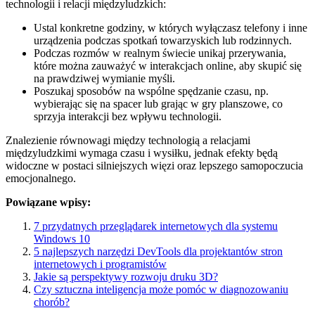
technologii i relacji międzyludzkich:
Ustal konkretne godziny, w których wyłączasz telefony i inne
urządzenia podczas spotkań towarzyskich lub rodzinnych.
Podczas rozmów w realnym świecie unikaj przerywania,
które można zauważyć w interakcjach online, aby skupić się
na prawdziwej wymianie myśli.
Poszukaj sposobów na wspólne spędzanie czasu, np.
wybierając się na spacer lub grając w gry planszowe, co
sprzyja interakcji bez wpływu technologii.
Znalezienie równowagi między technologią a relacjami
międzyludzkimi wymaga czasu i wysiłku, jednak efekty będą
widoczne w postaci silniejszych więzi oraz lepszego samopoczucia
emocjonalnego.
Powiązane wpisy:
7 przydatnych przeglądarek internetowych dla systemu
Windows 10
5 najlepszych narzędzi DevTools dla projektantów stron
internetowych i programistów
Jakie są perspektywy rozwoju druku 3D?
Czy sztuczna inteligencja może pomóc w diagnozowaniu
chorób?