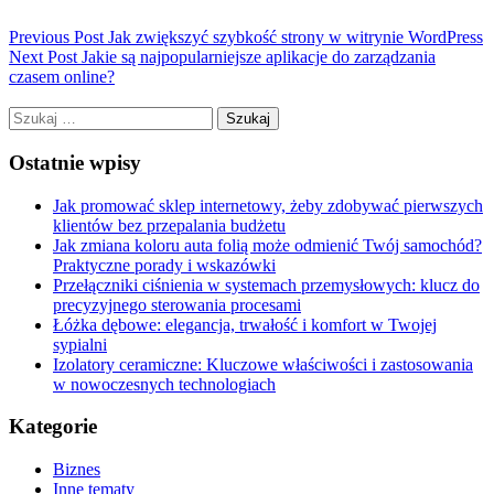
Previous Post
Jak zwiększyć szybkość strony w witrynie WordPress
Next Post
Jakie są najpopularniejsze aplikacje do zarządzania
czasem online?
Szukaj:
Ostatnie wpisy
Jak promować sklep internetowy, żeby zdobywać pierwszych
klientów bez przepalania budżetu
Jak zmiana koloru auta folią może odmienić Twój samochód?
Praktyczne porady i wskazówki
Przełączniki ciśnienia w systemach przemysłowych: klucz do
precyzyjnego sterowania procesami
Łóżka dębowe: elegancja, trwałość i komfort w Twojej
sypialni
Izolatory ceramiczne: Kluczowe właściwości i zastosowania
w nowoczesnych technologiach
Kategorie
Biznes
Inne tematy