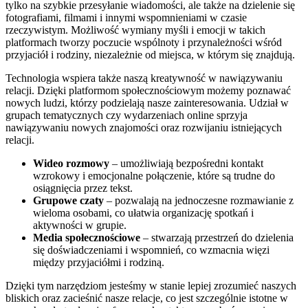
tylko na szybkie przesyłanie wiadomości, ale także na dzielenie się
fotografiami, filmami i innymi wspomnieniami w czasie
rzeczywistym. Możliwość wymiany myśli i emocji w takich
platformach tworzy poczucie wspólnoty i przynależności wśród
przyjaciół i rodziny, niezależnie od miejsca, w którym się znajdują.
Technologia wspiera także naszą kreatywność w nawiązywaniu
relacji. Dzięki platformom społecznościowym możemy poznawać
nowych ludzi, którzy podzielają nasze zainteresowania. Udział w
grupach tematycznych czy wydarzeniach online sprzyja
nawiązywaniu nowych znajomości oraz rozwijaniu istniejących
relacji.
Wideo rozmowy
– umożliwiają bezpośredni kontakt
wzrokowy i emocjonalne połączenie, które są trudne do
osiągnięcia przez tekst.
Grupowe czaty
– pozwalają na jednoczesne rozmawianie z
wieloma osobami, co ułatwia organizację spotkań i
aktywności w grupie.
Media społecznościowe
– stwarzają przestrzeń do dzielenia
się doświadczeniami i wspomnień, co wzmacnia więzi
między przyjaciółmi i rodziną.
Dzięki tym narzędziom jesteśmy w stanie lepiej zrozumieć naszych
bliskich oraz zacieśnić nasze relacje, co jest szczególnie istotne w