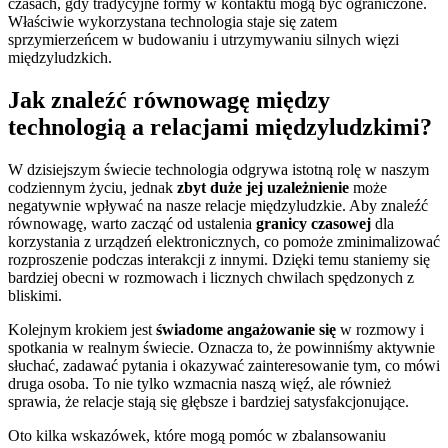
czasach, gdy tradycyjne formy w kontaktu mogą być ograniczone.
Właściwie wykorzystana technologia staje się zatem
sprzymierzeńcem w budowaniu i utrzymywaniu silnych więzi
międzyludzkich.
Jak znaleźć równowagę między
technologią a relacjami międzyludzkimi?
W dzisiejszym świecie technologia odgrywa istotną rolę w naszym
codziennym życiu, jednak
zbyt duże jej uzależnienie
może
negatywnie wpływać na nasze relacje międzyludzkie. Aby znaleźć
równowagę, warto zacząć od ustalenia
granicy czasowej
dla
korzystania z urządzeń elektronicznych, co pomoże zminimalizować
rozproszenie podczas interakcji z innymi. Dzięki temu staniemy się
bardziej obecni w rozmowach i licznych chwilach spędzonych z
bliskimi.
Kolejnym krokiem jest
świadome angażowanie się
w rozmowy i
spotkania w realnym świecie. Oznacza to, że powinniśmy aktywnie
słuchać, zadawać pytania i okazywać zainteresowanie tym, co mówi
druga osoba. To nie tylko wzmacnia naszą więź, ale również
sprawia, że relacje stają się głębsze i bardziej satysfakcjonujące.
Oto kilka wskazówek, które mogą pomóc w zbalansowaniu