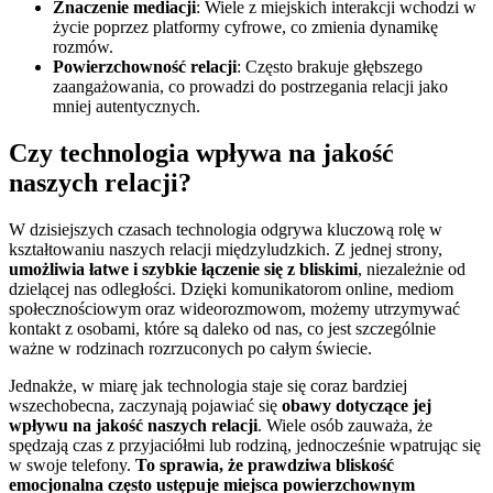
Znaczenie mediacji
: Wiele z miejskich interakcji wchodzi w
życie poprzez platformy cyfrowe, co zmienia dynamikę
rozmów.
Powierzchowność relacji
: Często brakuje głębszego
zaangażowania, co prowadzi do postrzegania relacji jako
mniej autentycznych.
Czy technologia wpływa na jakość
naszych relacji?
W dzisiejszych czasach technologia odgrywa kluczową rolę w
kształtowaniu naszych relacji międzyludzkich. Z jednej strony,
umożliwia łatwe i szybkie łączenie się z bliskimi
, niezależnie od
dzielącej nas odległości. Dzięki komunikatorom online, mediom
społecznościowym oraz wideorozmowom, możemy utrzymywać
kontakt z osobami, które są daleko od nas, co jest szczególnie
ważne w rodzinach rozrzuconych po całym świecie.
Jednakże, w miarę jak technologia staje się coraz bardziej
wszechobecna, zaczynają pojawiać się
obawy dotyczące jej
wpływu na jakość naszych relacji
. Wiele osób zauważa, że
spędzają czas z przyjaciółmi lub rodziną, jednocześnie wpatrując się
w swoje telefony.
To sprawia, że prawdziwa bliskość
emocjonalna często ustępuje miejsca powierzchownym