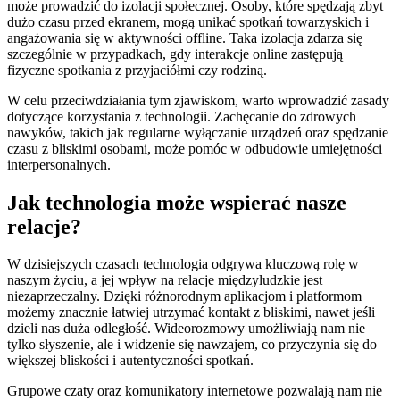
może prowadzić do izolacji społecznej. Osoby, które spędzają zbyt
dużo czasu przed ekranem, mogą unikać spotkań towarzyskich i
angażowania się w aktywności offline. Taka izolacja zdarza się
szczególnie w przypadkach, gdy interakcje online zastępują
fizyczne spotkania z przyjaciółmi czy rodziną.
W celu przeciwdziałania tym zjawiskom, warto wprowadzić zasady
dotyczące korzystania z technologii. Zachęcanie do zdrowych
nawyków, takich jak regularne wyłączanie urządzeń oraz spędzanie
czasu z bliskimi osobami, może pomóc w odbudowie umiejętności
interpersonalnych.
Jak technologia może wspierać nasze
relacje?
W dzisiejszych czasach technologia odgrywa kluczową rolę w
naszym życiu, a jej wpływ na relacje międzyludzkie jest
niezaprzeczalny. Dzięki różnorodnym aplikacjom i platformom
możemy znacznie łatwiej utrzymać kontakt z bliskimi, nawet jeśli
dzieli nas duża odległość. Wideorozmowy umożliwiają nam nie
tylko słyszenie, ale i widzenie się nawzajem, co przyczynia się do
większej bliskości i autentyczności spotkań.
Grupowe czaty oraz komunikatory internetowe pozwalają nam nie