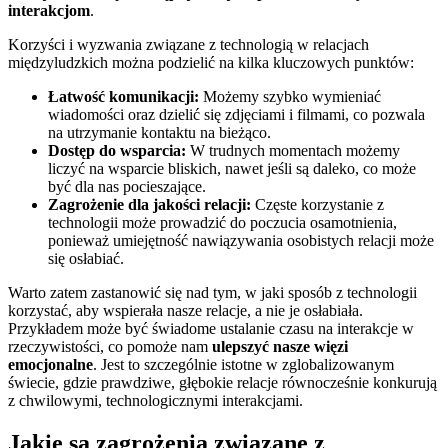
interakcjom
.
Korzyści i wyzwania związane z technologią w relacjach
międzyludzkich można podzielić na kilka kluczowych punktów:
Łatwość komunikacji:
Możemy szybko wymieniać
wiadomości oraz dzielić się zdjęciami i filmami, co pozwala
na utrzymanie kontaktu na bieżąco.
Dostęp do wsparcia:
W trudnych momentach możemy
liczyć na wsparcie bliskich, nawet jeśli są daleko, co może
być dla nas pocieszające.
Zagrożenie dla jakości relacji:
Częste korzystanie z
technologii może prowadzić do poczucia osamotnienia,
ponieważ umiejętność nawiązywania osobistych relacji może
się osłabiać.
Warto zatem zastanowić się nad tym, w jaki sposób z technologii
korzystać, aby wspierała nasze relacje, a nie je osłabiała.
Przykładem może być świadome ustalanie czasu na interakcje w
rzeczywistości, co pomoże nam
ulepszyć nasze więzi
emocjonalne
. Jest to szczególnie istotne w zglobalizowanym
świecie, gdzie prawdziwe, głębokie relacje równocześnie konkurują
z chwilowymi, technologicznymi interakcjami.
Jakie są zagrożenia związane z