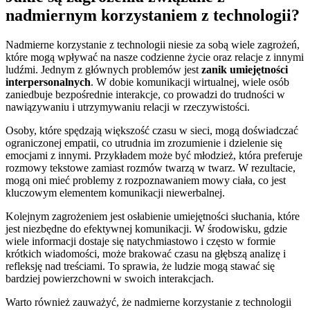
nadmiernym korzystaniem z technologii?
Nadmierne korzystanie z technologii niesie za sobą wiele zagrożeń,
które mogą wpływać na nasze codzienne życie oraz relacje z innymi
ludźmi. Jednym z głównych problemów jest
zanik umiejętności
interpersonalnych
. W dobie komunikacji wirtualnej, wiele osób
zaniedbuje bezpośrednie interakcje, co prowadzi do trudności w
nawiązywaniu i utrzymywaniu relacji w rzeczywistości.
Osoby, które spędzają większość czasu w sieci, mogą doświadczać
ograniczonej empatii, co utrudnia im zrozumienie i dzielenie się
emocjami z innymi. Przykładem może być młodzież, która preferuje
rozmowy tekstowe zamiast rozmów twarzą w twarz. W rezultacie,
mogą oni mieć problemy z rozpoznawaniem mowy ciała, co jest
kluczowym elementem komunikacji niewerbalnej.
Kolejnym zagrożeniem jest osłabienie umiejętności słuchania, które
jest niezbędne do efektywnej komunikacji. W środowisku, gdzie
wiele informacji dostaje się natychmiastowo i często w formie
krótkich wiadomości, może brakować czasu na głębszą analizę i
refleksję nad treściami. To sprawia, że ludzie mogą stawać się
bardziej powierzchowni w swoich interakcjach.
Warto również zauważyć, że nadmierne korzystanie z technologii