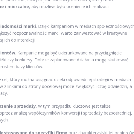
ne i mierzalne
, aby możliwe było ocenienie ich realizacji i
iadomości marki
. Dzięki kampaniom w mediach społecznościowyc
iększyć rozpoznawalność marki. Warto zainwestować w kreatywne
 ich do interakcji.
lientów
. Kampanie mogą być ukierunkowane na przyciągnięcie
niżki czy konkursy. Dobrze zaplanowane działania mogą skutkować
zrostem bazy klientów.
 cel, który można osiągnąć dzięki odpowiedniej strategii w mediach
w z linkami do strony docelowej może zwiększyć liczbę odwiedzin, a
aży.
szenie sprzedaży
. W tym przypadku kluczowe jest także
oprzez analizę współczynników konwersji i sprzedaży bezpośredniej,
wych.
dostosowane do specyfiki firmy
oraz charakterystyki jej odbiorcó