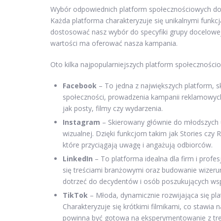
Wybór odpowiednich platform społecznościowych do 
Każda platforma charakteryzuje się unikalnymi funkc
dostosować nasz wybór do specyfiki grupy docelowej.
wartości ma oferować nasza kampania.
Oto kilka najpopularniejszych platform społecznościo
Facebook
– To jedna z największych platform, 
społeczności, prowadzenia kampanii reklamowyc
jak posty, filmy czy wydarzenia.
Instagram
– Skierowany głównie do młodszych 
wizualnej. Dzięki funkcjom takim jak Stories czy R
które przyciągają uwagę i angażują odbiorców.
LinkedIn
– To platforma idealna dla firm i prof
się treściami branżowymi oraz budowanie wizerun
dotrzeć do decydentów i osób poszukujących ws
TikTok
– Młoda, dynamicznie rozwijająca się pla
Charakteryzuje się krótkimi filmikami, co stawia 
powinna być gotowa na eksperymentowanie z treś