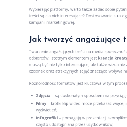
Wybierając platformy, warto także zadać sobie pytani
treści są dla nich interesujące? Dostosowanie strate
kampanii marketingowej.
Jak tworzyć angażujące t
Tworzenie angażujących treści na media społecznośc
odbiorców. Istotnym elementem jest
kreacja krea
muszą być nie tylko interesujące, ale także wizualnie
czcionek oraz atrakcyjnych zdjęć znacząco wpływa n
Różnorodność formatów jest kluczowa w tym procesie
Zdjęcia
– są doskonałym sposobem na przyciągnię
Filmy
– krótki klip wideo może przekazać więcej i
wyświetleń;
Infografiki
– pomagają w prezentacji skomplikow
często udostępniana przez użytkowników;