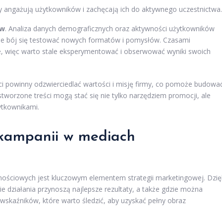
izy angażują użytkowników i zachęcają ich do aktywnego uczestnictwa.
ów
. Analiza danych demograficznych oraz aktywności użytkowników
Nie bój się testować nowych formatów i pomysłów. Czasami
e, więc warto stale eksperymentować i obserwować wyniki swoich
ci powinny odzwierciedlać wartości i misję firmy, co pomoże budowa
tworzone treści mogą stać się nie tylko narzędziem promocji, ale
ytkownikami.
 kampanii w mediach
nościowych jest kluczowym elementem strategii marketingowej. Dzię
e działania przynoszą najlepsze rezultaty, a także gdzie można
 wskaźników, które warto śledzić, aby uzyskać pełny obraz