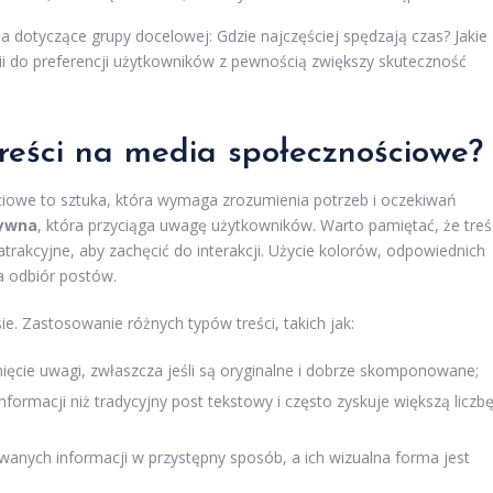
a dotyczące grupy docelowej: Gdzie najczęściej spędzają czas? Jakie
gii do preferencji użytkowników z pewnością zwiększy skuteczność
reści na media społecznościowe?
iowe to sztuka, która wymaga zrozumienia potrzeb i oczekiwań
tywna
, która przyciąga uwagę użytkowników. Warto pamiętać, że treś
 atrakcyjne, aby zachęcić do interakcji. Użycie kolorów, odpowiednich
a odbiór postów.
. Zastosowanie różnych typów treści, takich jak:
cie uwagi, zwłaszcza jeśli są oryginalne i dobrze skomponowane;
nformacji niż tradycyjny post tekstowy i często zyskuje większą liczb
anych informacji w przystępny sposób, a ich wizualna forma jest