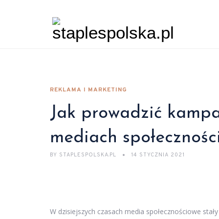
REKLAMA I MARKETING
Jak prowadzić kamp
mediach społecznośc
BY
STAPLESPOLSKA.PL
14 STYCZNIA 2021
W dzisiejszych czasach media społecznościowe stały