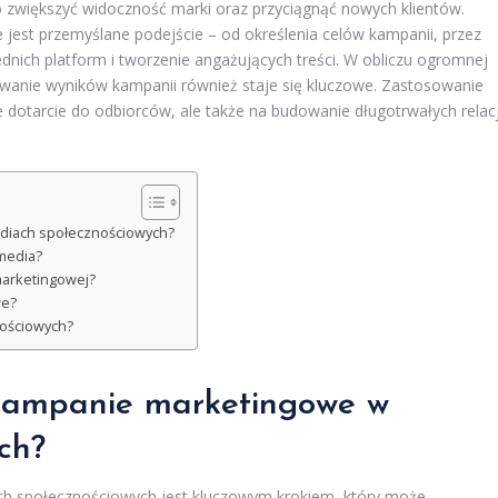
zwiększyć widoczność marki oraz przyciągnąć nowych klientów.
e jest przemyślane podejście – od określenia celów kampanii, przez
nich platform i tworzenie angażujących treści. W obliczu ogromnej
rowanie wyników kampanii również staje się kluczowe. Zastosowanie
e dotarcie do odbiorców, ale także na budowanie długotrwałych relacj
diach społecznościowych?
 media?
marketingowej?
we?
nościowych?
 kampanie marketingowe w
ch?
ch społecznościowych jest kluczowym krokiem, który może