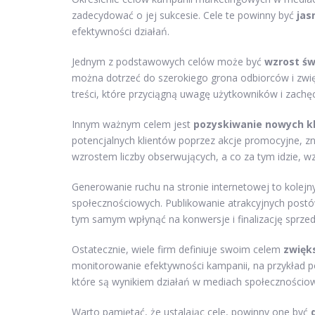
zadecydować o jej sukcesie. Cele te powinny być
jas
efektywności działań.
Jednym z podstawowych celów może być
wzrost św
można dotrzeć do szerokiego grona odbiorców i zw
treści, które przyciągną uwagę użytkowników i zachęcą
Innym ważnym celem jest
pozyskiwanie nowych k
potencjalnych klientów poprzez akcje promocyjne, z
wzrostem liczby obserwujących, a co za tym idzie, w
Generowanie ruchu na stronie internetowej to kolejny
społecznościowych. Publikowanie atrakcyjnych postó
tym samym wpłynąć na konwersje i finalizację sprzed
Ostatecznie, wiele firm definiuje swoim celem
zwięk
monitorowanie efektywności kampanii, na przykład p
które są wynikiem działań w mediach społecznościo
Warto pamiętać, że ustalając cele, powinny one być