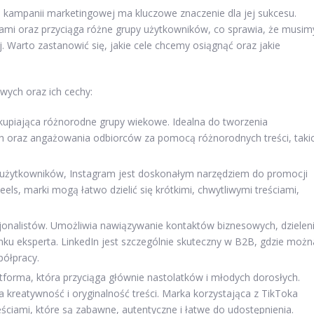
kampanii marketingowej ma kluczowe znaczenie dla jej sukcesu.
jami oraz przyciąga różne grupy użytkowników, co sprawia, że musim
 Warto zastanowić się, jakie cele chcemy osiągnąć oraz jakie
wych oraz ich cechy:
skupiająca różnorodne grupy wiekowe. Idealna do tworzenia
h oraz angażowania odbiorców za pomocą różnorodnych treści, taki
użytkowników, Instagram jest doskonałym narzędziem do promocji
eels, marki mogą łatwo dzielić się krótkimi, chwytliwymi treściami,
esjonalistów. Umożliwia nawiązywanie kontaktów biznesowych, dzielen
ku eksperta. LinkedIn jest szczególnie skuteczny w B2B, gdzie możn
półpracy.
tforma, która przyciąga głównie nastolatków i młodych dorosłych.
na kreatywność i oryginalność treści. Marka korzystająca z TikToka
ciami, które są zabawne, autentyczne i łatwe do udostępnienia.