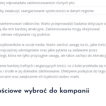
dziej odpowiadała zainteresowaniom różnych płci.
, aby zwiększyć zaangażowanie społeczności w danym regionie.
 zainteresowań odbiorców. Warto przeprowadzić badania dotyczące i
ędą dla nich bardziej atrakcyjne. Zainteresowania mogą obejmować
, zdrowe odżywianie czy podróże.
żytkowników w social media. Warto zwrócić uwagę na to, jakie treśc
 najczęściej udostępniane oraz jakie pytania są zadawane przez
ii, która nie tylko przyciągnie uwagę, ale także zachęci do interakcji
 bardziej trafnych i angażujących treści, co z kolei przekłada się 
s i środki w jej dokładne zdefiniowanie. Efektywne podejście do tego
orcami oraz zwiększenie ich lojalności wobec marki.
nościowe wybrać do kampanii