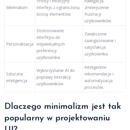
Prosty i intuicyjny
nawigacja,
Minimalizm
interfejs z ograniczoną
zmniejszenie
ilością elementów.
frustracji
użytkowników.
Dostosowanie
Zwiększone
interfejsu do
zaangażowanie i
Personalizacja
indywidualnych
satysfakcja
preferencji
użytkownika.
użytkownika.
Inteligentne
Wykorzystanie AI do
Sztuczna
rekomendacje i
poprawy interakcji
inteligencja
automatyzacja
użytkowników.
procesów.
Dlaczego minimalizm jest tak
popularny w projektowaniu
UI?