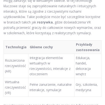
mogą zanurzyć się w wirtualnym świecie. W tej technologii
kluczowe staje się zaprojektowanie naturalnych i intuicyjnych
interakcji, które są zgodne z rzeczywistymi ruchami
użytkowników. Takie podejście może być szczególnie korzystne
w branżach takich jak
rozrywka
, gdzie doświadczenia VR
potrafią przenieść graczy do całkowicie nowych wymiarów, oraz
w szkoleniach, które korzystają z realistycznych symulacji.
Przykłady
Technologia
Główne cechy
zastosowania
Integracja elementów
Edukacja,
Rozszerzona
wirtualnych w
handel,
rzeczywistość
rzeczywistości, interakcje z
dekoracja
(AR)
otoczeniem
wnętrz
Wirtualna
Pełne zanurzenie, naturalne
Gry, szkolenia,
rzeczywistość
interakcje, symulacje
medycyna
(VR)