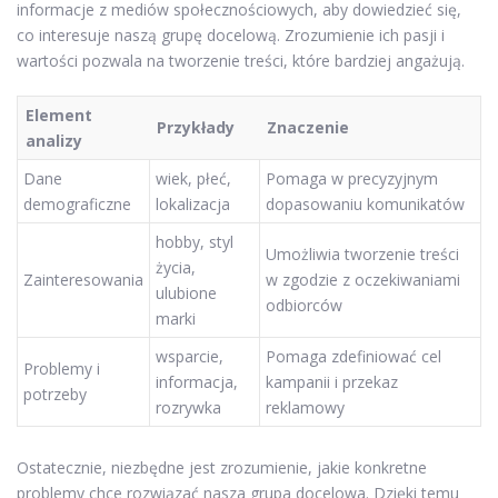
informacje z mediów społecznościowych, aby dowiedzieć się,
co interesuje naszą grupę docelową. Zrozumienie ich pasji i
wartości pozwala na tworzenie treści, które bardziej angażują.
Element
Przykłady
Znaczenie
analizy
Dane
wiek, płeć,
Pomaga w precyzyjnym
demograficzne
lokalizacja
dopasowaniu komunikatów
hobby, styl
Umożliwia tworzenie treści
życia,
Zainteresowania
w zgodzie z oczekiwaniami
ulubione
odbiorców
marki
wsparcie,
Pomaga zdefiniować cel
Problemy i
informacja,
kampanii i przekaz
potrzeby
rozrywka
reklamowy
Ostatecznie, niezbędne jest zrozumienie, jakie konkretne
problemy chce rozwiązać nasza grupa docelowa. Dzięki temu