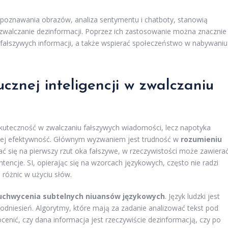
zpoznawania obrazów, analiza sentymentu i chatboty, stanowią
zwalczanie dezinformacji. Poprzez ich zastosowanie można znacznie
 fałszywych informacji, a także wspierać społeczeństwo w nabywaniu
ucznej inteligencji w zwalczaniu
 skuteczność w zwalczaniu fałszywych wiadomości, lecz napotyka
 jej efektywność. Głównym wyzwaniem jest trudność w
rozumieniu
 się na pierwszy rzut oka fałszywe, w rzeczywistości może zawiera
ntencje. SI, opierając się na wzorcach językowych, często nie radzi
h różnic w użyciu słów.
uchwycenia subtelnych niuansów językowych
. Język ludzki jest
odniesień. Algorytmy, które mają za zadanie analizować tekst pod
cenić, czy dana informacja jest rzeczywiście dezinformacją, czy po