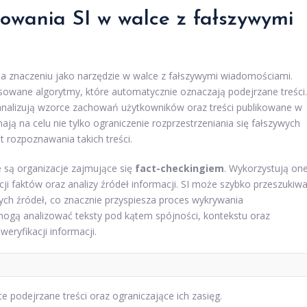
sowania SI w walce z fałszywymi
a na znaczeniu jako narzędzie w walce z fałszywymi wiadomościami.
owane algorytmy, które automatycznie oznaczają podejrzane treści.
nalizują wzorce zachowań użytkowników oraz treści publikowane w
mają na celu nie tylko ograniczenie rozprzestrzeniania się fałszywych
t rozpoznawania takich treści.
e są organizacje zajmujące się
fact-checkingiem
. Wykorzystują on
acji faktów oraz analizy źródeł informacji. SI może szybko przeszukiw
h źródeł, co znacznie przyspiesza proces wykrywania
 mogą analizować teksty pod kątem spójności, kontekstu oraz
eryfikacji informacji.
 podejrzane treści oraz ograniczające ich zasięg.