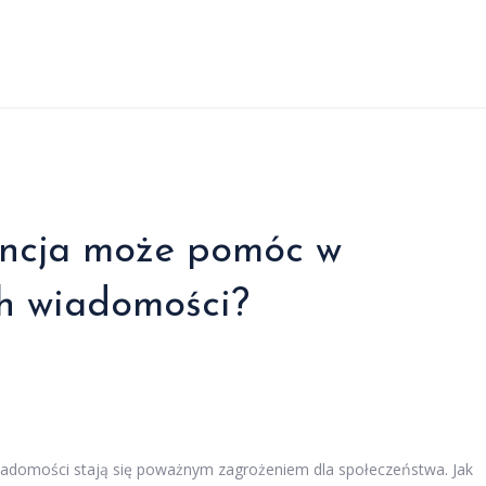
gencja może pomóc w
ch wiadomości?
wiadomości stają się poważnym zagrożeniem dla społeczeństwa. Jak