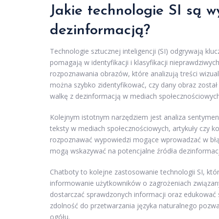
Jakie technologie SI są 
dezinformacją?
Technologie sztucznej inteligencji (SI) odgrywają klu
pomagają w identyfikacji i klasyfikacji nieprawdziwy
rozpoznawania obrazów, które analizują treści wizua
można szybko zidentyfikować, czy dany obraz został 
walkę z dezinformacją w mediach społecznościowych
Kolejnym istotnym narzędziem jest analiza sentymen
teksty w mediach społecznościowych, artykuły czy 
rozpoznawać wypowiedzi mogące wprowadzać w błąd 
mogą wskazywać na potencjalne źródła dezinformacj
Chatboty to kolejne zastosowanie technologii SI, któ
informowanie użytkowników o zagrożeniach związany
dostarczać sprawdzonych informacji oraz edukować 
zdolność do przetwarzania języka naturalnego pozwal
ogółu.