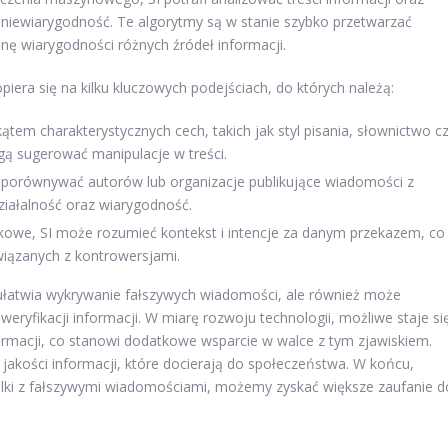
niewiarygodność. Te algorytmy są w stanie szybko przetwarzać
nę wiarygodności różnych źródeł informacji.
era się na kilku kluczowych podejściach, do których należą:
ątem charakterystycznych cech, takich jak styl pisania, słownictwo c
ą sugerować manipulacje w treści.
 porównywać autorów lub organizacje publikujące wiadomości z
ziałalność oraz wiarygodność.
owe, SI może rozumieć kontekst i intencje za danym przekazem, co
wiązanych z kontrowersjami.
o ułatwia wykrywanie fałszywych wiadomości, ale również może
eryfikacji informacji. W miarę rozwoju technologii, możliwe staje si
ormacji, co stanowi dodatkowe wsparcie w walce z tym zjawiskiem.
akości informacji, które docierają do społeczeństwa. W końcu,
walki z fałszywymi wiadomościami, możemy zyskać większe zaufanie d