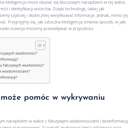
zna inteligencja może okazać się kluczowym narzędziem w tej walce,
i i identyfikacji wzorców. Dzięki technologii, takiej jak
my szybciej i skuteczniej weryfikować informacje. Jednak, mimo jej
nać. Przyjrzyjmy się, jak sztuczna inteligencja zmienia sposób, w jaki
ierunki rozwoju możemy przewidywać w przyszłości.
ałszywych wiadomości?
informacją?
niu fałszywych wiadomości?
mi wiadomościami?
informacji?
ja może pomóc w wykrywaniu
zowym narzędziem w walce z fałszywymi wiadomościami i dezinformacją
enia maszynowego, SI potrafi analizować treści informacji oraz