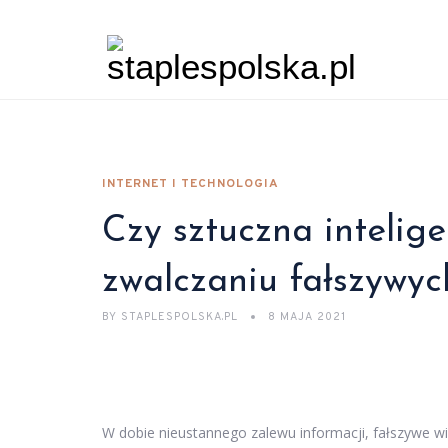
INTERNET I TECHNOLOGIA
Czy sztuczna inteli
zwalczaniu fałszywy
BY
STAPLESPOLSKA.PL
8 MAJA 2021
W dobie nieustannego zalewu informacji, fałszywe 