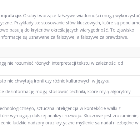
nipulacje
. Osoby tworzące fałszywe wiadomości mogą wykorzysta
yczne. Przykłady to: stosowanie słów kluczowych, które są popularn
lowo pasują do kryteriów określających wiarygodność. To zjawisko
informacje są uznawane za fałszywe, a fałszywe za prawdziwe.
gą nie rozumieć różnych interpretacji tekstu w zależności od
to nie chwytają ironii czy różnic kulturowych w języku.
e dezinformację mogą stosować techniki, które mylą algorytmy.
echnologicznego, sztuczna inteligencja w kontekście walki z
óre wymagają dalszej analizy i rozwoju. Kluczowe jest zrozumienie,
ednie ludzkie nadzory oraz krytyczne myślenie są nadal niezbędne w