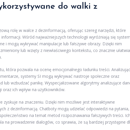
wykorzystywane do walki z
czową rolę w walce z dezinformacją, oferując szereg narzędzi, które
ch informacji. Wśród najważniejszych technologii wyróżniają się syste
lne i mogą wykrywać manipulacje lub fałszywe obrazy. Dzięki nim
zmieniony lub wzięty z niewłaściwego kontekstu, co znacznie ułatwia
.
tu, która pozwala na ocenę emocjonalnego ładunku treści. Analizują
komentarze, systemy SI mogą wykrywać nastroje społeczne oraz
lub wzbudzać panikę. Wyspecjalizowane algorytmy analizujące dan
i oraz ich wpływ na użytkowników.
re zyskuje na znaczeniu. Dzięki nim możliwe jest interaktywne
ch z dezinformacją. Chatboty mogą udzielać odpowiedzi na pytania,
społeczeństwo na temat metod rozpoznawania fałszywych treści. Ic
a na prowadzenie dialogów, co sprawia, że są bardziej przystępne d