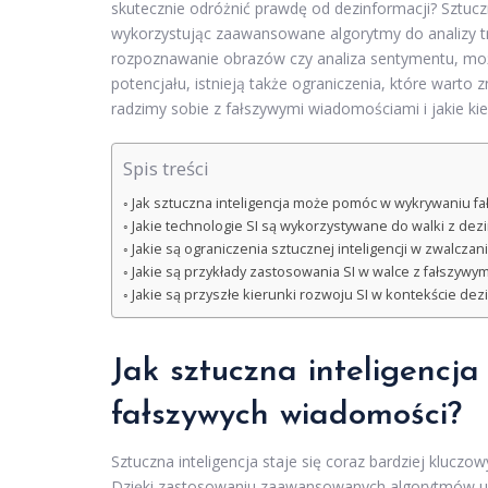
skutecznie odróżnić prawdę od dezinformacji? Sztuc
wykorzystując zaawansowane algorytmy do analizy treśc
rozpoznawanie obrazów czy analiza sentymentu, może
potencjału, istnieją także ograniczenia, które warto z
radzimy sobie z fałszywymi wiadomościami i jakie k
Spis treści
Jak sztuczna inteligencja może pomóc w wykrywaniu f
Jakie technologie SI są wykorzystywane do walki z dez
Jakie są ograniczenia sztucznej inteligencji w zwalcza
Jakie są przykłady zastosowania SI w walce z fałszywy
Jakie są przyszłe kierunki rozwoju SI w kontekście dez
Jak sztuczna inteligenc
fałszywych wiadomości?
Sztuczna inteligencja staje się coraz bardziej kluc
Dzięki zastosowaniu zaawansowanych algorytmów ucz