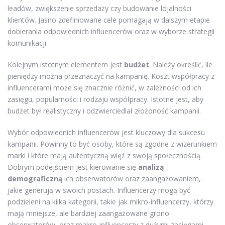
leadów, zwiększenie sprzedaży czy budowanie lojalności
klientów. Jasno zdefiniowane cele pomagają w dalszym etapie
dobierania odpowiednich influencerów oraz w wyborze strategii
komunikacji.
Kolejnym istotnym elementem jest
budżet
. Należy określić, ile
pieniędzy można przeznaczyć na kampanię. Koszt współpracy z
influencerami może się znacznie różnić, w zależności od ich
zasięgu, popularności i rodzaju współpracy. Istotne jest, aby
budżet był realistyczny i odzwierciedlał złożoność kampanii.
Wybór odpowiednich influencerów jest kluczowy dla sukcesu
kampanii. Powinny to być osoby, które są zgodne z wizerunkiem
marki i które mają autentyczną więź z swoją społecznością.
Dobrym podejściem jest kierowanie się
analizą
demograficzną
ich obserwatorów oraz zaangażowaniem,
jakie generują w swoich postach. Influencerzy mogą być
podzieleni na kilka kategorii, takie jak mikro-influencerzy, którzy
mają mniejsze, ale bardziej zaangażowane grono
obserwatorów, oraz makro-influencerzy z dużymi zasięgami.