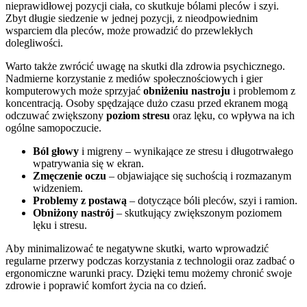
nieprawidłowej pozycji ciała, co skutkuje bólami pleców i szyi.
Zbyt długie siedzenie w jednej pozycji, z nieodpowiednim
wsparciem dla pleców, może prowadzić do przewlekłych
dolegliwości.
Warto także zwrócić uwagę na skutki dla zdrowia psychicznego.
Nadmierne korzystanie z mediów społecznościowych i gier
komputerowych może sprzyjać
obniżeniu nastroju
i problemom z
koncentracją. Osoby spędzające dużo czasu przed ekranem mogą
odczuwać zwiększony
poziom stresu
oraz lęku, co wpływa na ich
ogólne samopoczucie.
Ból głowy
i migreny – wynikające ze stresu i długotrwałego
wpatrywania się w ekran.
Zmęczenie oczu
– objawiające się suchością i rozmazanym
widzeniem.
Problemy z postawą
– dotyczące bóli pleców, szyi i ramion.
Obniżony nastrój
– skutkujący zwiększonym poziomem
lęku i stresu.
Aby minimalizować te negatywne skutki, warto wprowadzić
regularne przerwy podczas korzystania z technologii oraz zadbać o
ergonomiczne warunki pracy. Dzięki temu możemy chronić swoje
zdrowie i poprawić komfort życia na co dzień.