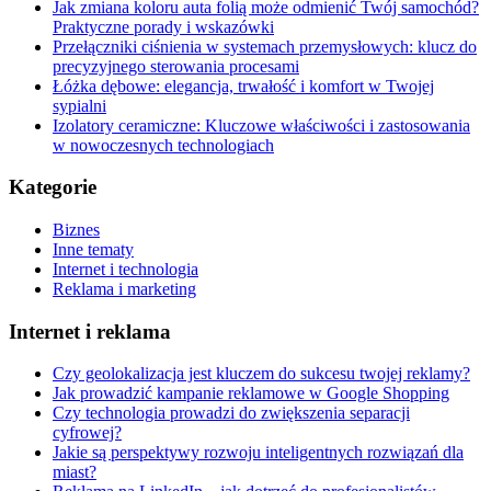
Jak zmiana koloru auta folią może odmienić Twój samochód?
Praktyczne porady i wskazówki
Przełączniki ciśnienia w systemach przemysłowych: klucz do
precyzyjnego sterowania procesami
Łóżka dębowe: elegancja, trwałość i komfort w Twojej
sypialni
Izolatory ceramiczne: Kluczowe właściwości i zastosowania
w nowoczesnych technologiach
Kategorie
Biznes
Inne tematy
Internet i technologia
Reklama i marketing
Internet i reklama
Czy geolokalizacja jest kluczem do sukcesu twojej reklamy?
Jak prowadzić kampanie reklamowe w Google Shopping
Czy technologia prowadzi do zwiększenia separacji
cyfrowej?
Jakie są perspektywy rozwoju inteligentnych rozwiązań dla
miast?