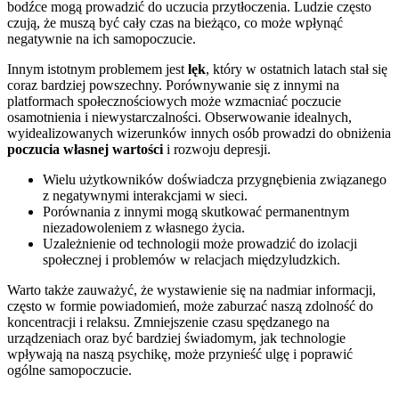
bodźce mogą prowadzić do uczucia przytłoczenia. Ludzie często
czują, że muszą być cały czas na bieżąco, co może wpłynąć
negatywnie na ich samopoczucie.
Innym istotnym problemem jest
lęk
, który w ostatnich latach stał się
coraz bardziej powszechny. Porównywanie się z innymi na
platformach społecznościowych może wzmacniać poczucie
osamotnienia i niewystarczalności. Obserwowanie idealnych,
wyidealizowanych wizerunków innych osób prowadzi do obniżenia
poczucia własnej wartości
i rozwoju depresji.
Wielu użytkowników doświadcza przygnębienia związanego
z negatywnymi interakcjami w sieci.
Porównania z innymi mogą skutkować permanentnym
niezadowoleniem z własnego życia.
Uzależnienie od technologii może prowadzić do izolacji
społecznej i problemów w relacjach międzyludzkich.
Warto także zauważyć, że wystawienie się na nadmiar informacji,
często w formie powiadomień, może zaburzać naszą zdolność do
koncentracji i relaksu. Zmniejszenie czasu spędzanego na
urządzeniach oraz być bardziej świadomym, jak technologie
wpływają na naszą psychikę, może przynieść ulgę i poprawić
ogólne samopoczucie.