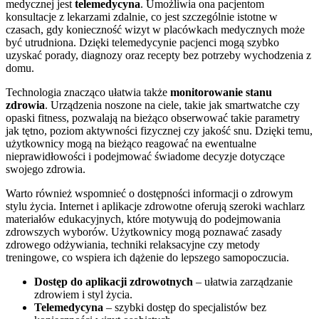
medycznej jest
telemedycyna
. Umożliwia ona pacjentom
konsultacje z lekarzami zdalnie, co jest szczególnie istotne w
czasach, gdy konieczność wizyt w placówkach medycznych może
być utrudniona. Dzięki telemedycynie pacjenci mogą szybko
uzyskać porady, diagnozy oraz recepty bez potrzeby wychodzenia z
domu.
Technologia znacząco ułatwia także
monitorowanie stanu
zdrowia
. Urządzenia noszone na ciele, takie jak smartwatche czy
opaski fitness, pozwalają na bieżąco obserwować takie parametry
jak tętno, poziom aktywności fizycznej czy jakość snu. Dzięki temu,
użytkownicy mogą na bieżąco reagować na ewentualne
nieprawidłowości i podejmować świadome decyzje dotyczące
swojego zdrowia.
Warto również wspomnieć o dostępności informacji o zdrowym
stylu życia. Internet i aplikacje zdrowotne oferują szeroki wachlarz
materiałów edukacyjnych, które motywują do podejmowania
zdrowszych wyborów. Użytkownicy mogą poznawać zasady
zdrowego odżywiania, techniki relaksacyjne czy metody
treningowe, co wspiera ich dążenie do lepszego samopoczucia.
Dostęp do aplikacji zdrowotnych
– ułatwia zarządzanie
zdrowiem i styl życia.
Telemedycyna
– szybki dostęp do specjalistów bez