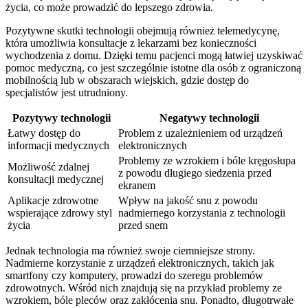
życia, co może prowadzić do lepszego zdrowia.
Pozytywne skutki technologii obejmują również telemedycynę,
która umożliwia konsultacje z lekarzami bez konieczności
wychodzenia z domu. Dzięki temu pacjenci mogą łatwiej uzyskiwać
pomoc medyczną, co jest szczególnie istotne dla osób z ograniczoną
mobilnością lub w obszarach wiejskich, gdzie dostęp do
specjalistów jest utrudniony.
Pozytywy technologii
Negatywy technologii
Łatwy dostęp do
Problem z uzależnieniem od urządzeń
informacji medycznych
elektronicznych
Problemy ze wzrokiem i bóle kręgosłupa
Możliwość zdalnej
z powodu długiego siedzenia przed
konsultacji medycznej
ekranem
Aplikacje zdrowotne
Wpływ na jakość snu z powodu
wspierające zdrowy styl
nadmiernego korzystania z technologii
życia
przed snem
Jednak technologia ma również swoje ciemniejsze strony.
Nadmierne korzystanie z urządzeń elektronicznych, takich jak
smartfony czy komputery, prowadzi do szeregu problemów
zdrowotnych. Wśród nich znajdują się na przykład problemy ze
wzrokiem, bóle pleców oraz zakłócenia snu. Ponadto, długotrwałe