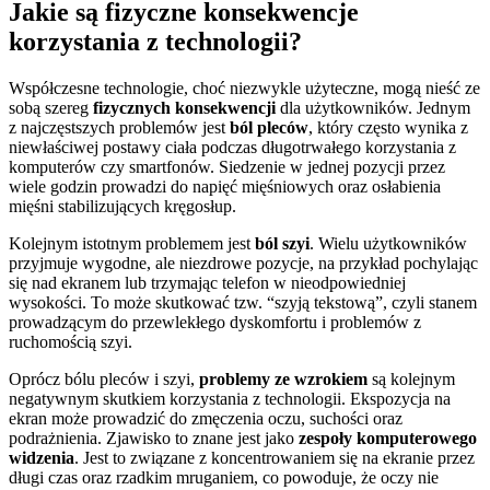
Jakie są fizyczne konsekwencje
korzystania z technologii?
Współczesne technologie, choć niezwykle użyteczne, mogą nieść ze
sobą szereg
fizycznych konsekwencji
dla użytkowników. Jednym
z najczęstszych problemów jest
ból pleców
, który często wynika z
niewłaściwej postawy ciała podczas długotrwałego korzystania z
komputerów czy smartfonów. Siedzenie w jednej pozycji przez
wiele godzin prowadzi do napięć mięśniowych oraz osłabienia
mięśni stabilizujących kręgosłup.
Kolejnym istotnym problemem jest
ból szyi
. Wielu użytkowników
przyjmuje wygodne, ale niezdrowe pozycje, na przykład pochylając
się nad ekranem lub trzymając telefon w nieodpowiedniej
wysokości. To może skutkować tzw. “szyją tekstową”, czyli stanem
prowadzącym do przewlekłego dyskomfortu i problemów z
ruchomością szyi.
Oprócz bólu pleców i szyi,
problemy ze wzrokiem
są kolejnym
negatywnym skutkiem korzystania z technologii. Ekspozycja na
ekran może prowadzić do zmęczenia oczu, suchości oraz
podrażnienia. Zjawisko to znane jest jako
zespoły komputerowego
widzenia
. Jest to związane z koncentrowaniem się na ekranie przez
długi czas oraz rzadkim mruganiem, co powoduje, że oczy nie