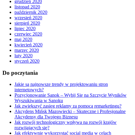
grudzień 2020
listopad 2020
październik 2020
wrzesień 2020
sierpień 2020
lipiec 2020
czerwiec 2020
maj 2020
kwiecień 2020
marzec 2020
luty 2020
styczeń 2020
Do poczytania
Jakie są najnowsze trendy w projektowaniu stron
internetowych?
Pozycjonowanie Sanok – Wybij Się na Szczycie Wyników
Wyszukiwania w Sanoku
Jak zwiększyć zasięg reklamy za pomocą remarketingu?
Akcydens Mińsk Mazowiecki – Skuteczne i Profesjonalne
Akcydensy dla Twojego Biznesu
Jak rozwój technologiczny wpływa na rozwój krajów
rozwijających się?
Jak efektywnie wykorzystać social media w celach