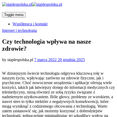
Toggle menu
Współpraca i kontakt
Categories
Internet i technologia
Czy technologia wpływa na nasze
zdrowie?
Posted
by
staplespolska.pl
7 marca 2022
20 grudnia 2025
on
W dzisiejszym świecie technologia odgrywa kluczową rolę w
naszym życiu, wpływając zarówno na zdrowie fizyczne, jak i
psychiczne. Choć nowoczesne urządzenia i aplikacje oferują wiele
korzyści, takich jak łatwiejszy dostęp do informacji medycznych czy
telemedycyny, niosą również ze sobą ryzyko związane z
nadmiernym użytkowaniem. Bóle głowy, problemy ze wzrokiem, a
nawet stres to tylko niektóre z negatywnych konsekwencji, które
mogą wyniknąć z codziennego obcowania z technologią. Warto
zatem zastanowić się, jak możemy korzystać z dobrodziejstw
technologii, jednocześnie minimalizując jej szkodliwy wpływ na