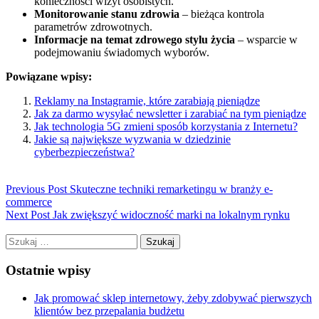
konieczności wizyt osobistych.
Monitorowanie stanu zdrowia
– bieżąca kontrola
parametrów zdrowotnych.
Informacje na temat zdrowego stylu życia
– wsparcie w
podejmowaniu świadomych wyborów.
Powiązane wpisy:
Reklamy na Instagramie, które zarabiają pieniądze
Jak za darmo wysyłać newsletter i zarabiać na tym pieniądze
Jak technologia 5G zmieni sposób korzystania z Internetu?
Jakie są największe wyzwania w dziedzinie
cyberbezpieczeństwa?
Previous Post
Skuteczne techniki remarketingu w branży e-
commerce
Next Post
Jak zwiększyć widoczność marki na lokalnym rynku
Szukaj:
Ostatnie wpisy
Jak promować sklep internetowy, żeby zdobywać pierwszych
klientów bez przepalania budżetu