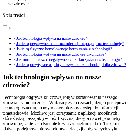
nasze zdrowie.
Spis treści
Jak technologia wpływa na nasze zdrowie?
Jakie są negatywne skutki nadmiernej ekspozycji na technologię?
Jakie są fizyczne konsekwencje korzystania z technologii?
Jak technologia wpływa na nasze zdrowie psychiczne?
Jak minimalizować negatywne skutki korzystania z technologii?
Jakie są pozytywne aspekty korzystania z technologii dla zdrowia?
Jak technologia wpływa na nasze
zdrowie?
Technologia odgrywa kluczową rolę w kształtowaniu naszego
zdrowia i samopoczucia. W dzisiejszych czasach, dzięki postępowi
technologicznemu, mamy nieograniczony dostęp do informacji na
temat zdrowia. Możliwe jest korzystanie z aplikacji mobilnych,
które śledzą naszą aktywność fizyczną, dietę, a nawet parametry
zdrowotne, takie jak ciśnienie krwi czy poziom cukru. To z kolei
ułatwia podejmowanie świadomych decyzji dotyczących stylu