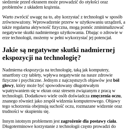
siedzenie przed ekranem może prowadzić do otyłości oraz
problemów z układem krążenia.
Warto zwrócić uwagę na to, aby korzystać z technologii w sposób
zrównoważony. Wprowadzenie przerw w użytkowaniu urządzeń, a
także regularna aktywność fizyczna, mogą pomóc zminimalizować
negatywne skutki nadmiernego użytkowania. Dbając o zdrowie w
erze technologii, możemy w pełni wykorzystać jej potencjał.
Jakie są negatywne skutki nadmiernej
ekspozycji na technologię?
Nadmierna ekspozycja na technologię, taką jak komputery,
smartfony czy tablety, wpływa negatywnie na nasze zdrowie
fizyczne i psychiczne. Jednym z najczęstszych objawów jest
ból
głowy
, który może być spowodowany długotrwałym
wpatrywaniem się w ekran oraz stresem związanym z pracą w
technologii. Dodatkowo wiele osób doświadcza
zmęczenia oczu
,
znanego również jako zespół widzenia komputerowego. Objawy
tego schorzenia obejmują suchość oczu, rozmazane widzenie oraz
trudności w skupieniu się.
Innym istotnym problemem jest
zagrożenie dla postawy ciała
.
Długoterminowe korzystanie z technologii często prowadzi do