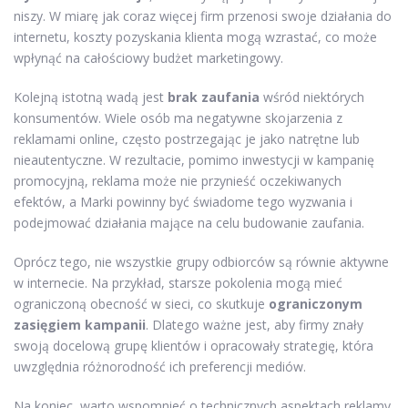
niszy. W miarę jak coraz więcej firm przenosi swoje działania do
internetu, koszty pozyskania klienta mogą wzrastać, co może
wpłynąć na całościowy budżet marketingowy.
Kolejną istotną wadą jest
brak zaufania
wśród niektórych
konsumentów. Wiele osób ma negatywne skojarzenia z
reklamami online, często postrzegając je jako natrętne lub
nieautentyczne. W rezultacie, pomimo inwestycji w kampanię
promocyjną, reklama może nie przynieść oczekiwanych
efektów, a Marki powinny być świadome tego wyzwania i
podejmować działania mające na celu budowanie zaufania.
Oprócz tego, nie wszystkie grupy odbiorców są równie aktywne
w internecie. Na przykład, starsze pokolenia mogą mieć
ograniczoną obecność w sieci, co skutkuje
ograniczonym
zasięgiem kampanii
. Dlatego ważne jest, aby firmy znały
swoją docelową grupę klientów i opracowały strategię, która
uwzględnia różnorodność ich preferencji mediów.
Na koniec, warto wspomnieć o technicznych aspektach reklamy