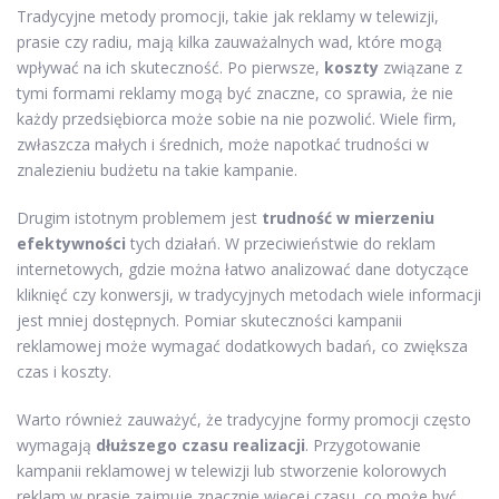
Tradycyjne metody promocji, takie jak reklamy w telewizji,
prasie czy radiu, mają kilka zauważalnych wad, które mogą
wpływać na ich skuteczność. Po pierwsze,
koszty
związane z
tymi formami reklamy mogą być znaczne, co sprawia, że nie
każdy przedsiębiorca może sobie na nie pozwolić. Wiele firm,
zwłaszcza małych i średnich, może napotkać trudności w
znalezieniu budżetu na takie kampanie.
Drugim istotnym problemem jest
trudność w mierzeniu
efektywności
tych działań. W przeciwieństwie do reklam
internetowych, gdzie można łatwo analizować dane dotyczące
kliknięć czy konwersji, w tradycyjnych metodach wiele informacji
jest mniej dostępnych. Pomiar skuteczności kampanii
reklamowej może wymagać dodatkowych badań, co zwiększa
czas i koszty.
Warto również zauważyć, że tradycyjne formy promocji często
wymagają
dłuższego czasu realizacji
. Przygotowanie
kampanii reklamowej w telewizji lub stworzenie kolorowych
reklam w prasie zajmuje znacznie więcej czasu, co może być