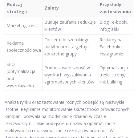
Rodzaj
Przykłady
Zalety
strategii
zastosowania
Buduje zaufanie i edukuje
Blogi, e-booki,
Marketing treści
klientów
infografiki
Dociera do szerokiego
Reklamy na
Reklama
audytorium i targetuje
Facebooku,
społecznościowa
konkretne grupy
Instagramie
SEO
Podnosi widoczność w
Optymalizacja
(optymalizacja
wynikach wyszukiwania
treści strony,
pod
zgromadzonych klientów
link building
wyszukiwarki)
Analiza rynku oraz testowanie różnych podejść są niezwykle
istotne. Regularne monitorowanie skuteczności prowadzonych
kampanii pozwala na modyfikację działań w czasie
rzeczywistym. Takie podejście umożliwia optymalizację
efektywności i maksymalizację rezultatów promocji. W
dzisiejszym dynamicznym świecie marketingu, elastyczność w