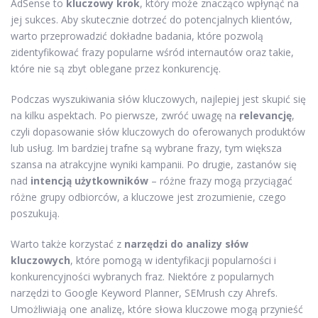
AdSense to
kluczowy krok
, który może znacząco wpłynąć na
jej sukces. Aby skutecznie dotrzeć do potencjalnych klientów,
warto przeprowadzić dokładne badania, które pozwolą
zidentyfikować frazy popularne wśród internautów oraz takie,
które nie są zbyt oblegane przez konkurencję.
Podczas wyszukiwania słów kluczowych, najlepiej jest skupić się
na kilku aspektach. Po pierwsze, zwróć uwagę na
relevancję
,
czyli dopasowanie słów kluczowych do oferowanych produktów
lub usług. Im bardziej trafne są wybrane frazy, tym większa
szansa na atrakcyjne wyniki kampanii. Po drugie, zastanów się
nad
intencją użytkowników
– różne frazy mogą przyciągać
różne grupy odbiorców, a kluczowe jest zrozumienie, czego
poszukują.
Warto także korzystać z
narzędzi do analizy słów
kluczowych
, które pomogą w identyfikacji popularności i
konkurencyjności wybranych fraz. Niektóre z popularnych
narzędzi to Google Keyword Planner, SEMrush czy Ahrefs.
Umożliwiają one analizę, które słowa kluczowe mogą przynieść