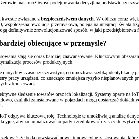
dżerowie mają możliwość podejmowania decyzji na podstawie rzeczywis
eż kwestie związane z
bezpieczeństwem danych
. W obliczu coraz więks
.0, współczesna rewolucja przemysłowa, polega na integracji świata f
ogą definitywnie zrewolucjonizować sposób, w jaki przedsiębiorstwa 
jbardziej obiecujące w przemyśle?
tosowania stają się coraz bardziej zaawansowane. Kluczowymi obszaram
tymalizacja procesów produkcyjnych.
 danych w czasie rzeczywistym, co umożliwia szybką identyfikację p
metry pracy urządzeń, co znacząco zmniejsza ryzyko nieplanowanych p
ych z konserwacją.
ektywne śledzenie towarów oraz ich lokalizacji. Systemy oparte na Io
ładowo, czujniki zainstalowane w pojazdach mogą dostarczać dokładny
u.
 IoT odgrywa kluczową rolę. Technologie te umożliwiają analizę dan
dukcyjne, aby zminimalizować odpady i zredukować czas cyklu wytwór
oczekiwać, że będą powstawać nowe, innowacyjne zastosowania, które je