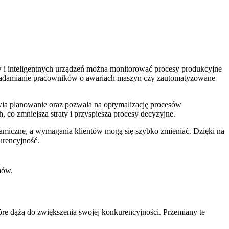
 i inteligentnych urządzeń można monitorować procesy produkcyjne
owiadamianie pracowników o awariach maszyn czy zautomatyzowane
twia planowanie oraz pozwala na optymalizację procesów
co zmniejsza straty i przyspiesza procesy decyzyjne.
amiczne, a wymagania klientów mogą się szybko zmieniać. Dzięki na
urencyjność.
mów.
óre dążą do zwiększenia swojej konkurencyjności. Przemiany te