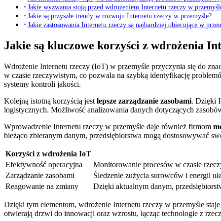
Jakie wyzwania stoją przed wdrożeniem Internetu rzeczy w przemyśl
Jakie są przyszłe trendy w rozwoju Internetu rzeczy w przemyśle?
Jakie zastosowania Internetu rzeczy są najbardziej obiecujące w prze
Jakie są kluczowe korzyści z wdrożenia In
Wdrożenie Internetu rzeczy (IoT) w przemyśle przyczynia się do zn
w czasie rzeczywistym, co pozwala na szybką identyfikację proble
systemy kontroli jakości.
Kolejną istotną korzyścią jest
lepsze zarządzanie zasobami
. Dzięki 
logistycznych. Możliwość analizowania danych dotyczących zasobów 
Wprowadzenie Internetu rzeczy w przemyśle daje również firmom
mo
bieżąco zbieranym danym, przedsiębiorstwa mogą dostosowywać swoj
Korzyści z wdrożenia IoT
Efektywność operacyjna
Monitorowanie procesów w czasie rzecz
Zarządzanie zasobami
Śledzenie zużycia surowców i energii uł
Reagowanie na zmiany
Dzięki aktualnym danym, przedsiębiorst
Dzięki tym elementom, wdrożenie Internetu rzeczy w przemyśle staj
otwierają drzwi do innowacji oraz wzrostu, łącząc technologie z rzec