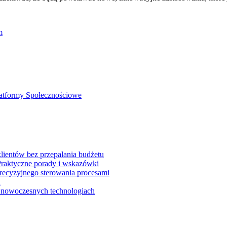
m
latformy Społecznościowe
lientów bez przepalania budżetu
Praktyczne porady i wskazówki
precyzyjnego sterowania procesami
i
w nowoczesnych technologiach