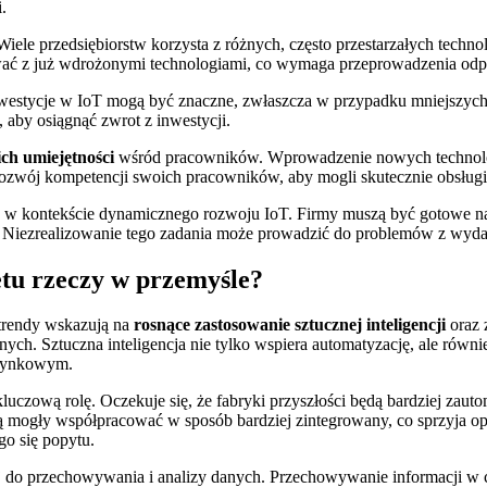
.
 Wiele przedsiębiorstw korzysta z różnych, często przestarzałych tech
wać z już wdrożonymi technologiami, co wymaga przeprowadzenia odpo
nwestycje w IoT mogą być znaczne, zwłaszcza w przypadku mniejszyc
 aby osiągnąć zwrot z inwestycji.
ch umiejętności
wśród pracowników. Wprowadzenie nowych technologi
ozwój kompetencji swoich pracowników, aby mogli skutecznie obsług
e w kontekście dynamicznego rozwoju IoT. Firmy muszą być gotowe na 
 Niezrealizowanie tego zadania może prowadzić do problemów z wyda
etu rzeczy w przemyśle?
e trendy wskazują na
rosnące zastosowanie sztucznej inteligencji
oraz 
ych. Sztuczna inteligencja nie tylko wspiera automatyzację, ale równ
 rynkowym.
kluczową rolę. Oczekuje się, że fabryki przyszłości będą bardziej za
ą mogły współpracować w sposób bardziej zintegrowany, co sprzyja op
go się popytu.
j do przechowywania i analizy danych. Przechowywanie informacji w 