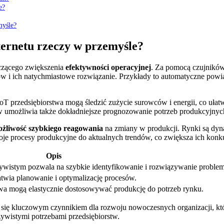
e?
myśle?
ternetu rzeczy w przemyśle?
aczącego zwiększenia
efektywności operacyjnej
. Za pomocą czujników
mów i ich natychmiastowe rozwiązanie. Przykłady to automatyczne p
IoT przedsiębiorstwa mogą śledzić zużycie surowców i energii, co uła
umożliwia także dokładniejsze prognozowanie potrzeb produkcyjnych, 
żliwość szybkiego reagowania
na zmiany w produkcji. Rynki są dyn
e procesy produkcyjne do aktualnych trendów, co zwiększa ich konk
Opis
ywistym pozwala na szybkie identyfikowanie i rozwiązywanie proble
atwia planowanie i optymalizację procesów.
wa mogą elastycznie dostosowywać produkcję do potrzeb rynku.
e się kluczowym czynnikiem dla rozwoju nowoczesnych organizacji, kt
zywistymi potrzebami przedsiębiorstw.