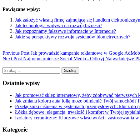
Powiązane wpisy:
Jak założyć własną firmę zajmującą się handlem elektroniczny
Jak technologia wpływa na rozwój biznesu?
Jak rozpoznamy fałszywe informacje w Internecie?
Jakie są perspektywy rozwoju systemów biometrycznych?
Previous Post
Jak prowadzić kampanie reklamowe w Google AdMob
Next Post
Najpopularniejsze Social Media - Odkryj Najważniejsze P
Szukaj:
Ostatnie wpisy
Jak promować sklep internetowy, żeby zdobywać pierwszych k
Jak zmiana koloru auta folią może odmienić Twój samochód? 
Przełączniki ciśnienia w systemach przemysłowych: klucz do 
Łóżka dębowe: elegancja, trwałość i komfort w Twojej sypialn
Izolatory ceramiczne: Kluczowe właściwości i zastosowania 
Kategorie