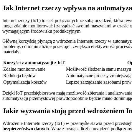
Jak Internet rzeczy wpływa na automatyz
Internet rzeczy (IoT) to sieć połączonych ze sobą urządzeń, która r
mogą zdalnie monitorować i zarządzać swoimi maszynami w czasie rz
wymagającym środowisku produkcyjnym.
Główną korzyścią płynącą z wdrożenia Internetu rzeczy w automatyza
problemy, co minimalizuje przestoje i zwiększa efektywność procesów
materiały.
Korzyści z automatyzacji z IoT
Op
Zdalne monitorowanie
Możliwość śledzenia stanu maszyn 
Redukcja błędów
Automatyczne procesy zmniejszają
Optymalizacja kosztów
Lepsze zarządzanie zasobami prow
Dzięki IoT przedsiębiorstwa mają możliwość zbierania i analizowan
automatyzacji przemysłowej prawdopodobnie będzie miało dominując
Jakie wyzwania stoją przed wdrożeniem In
Wdrożenie Internetu rzeczy (IoT) w przemyśle stawia przed przedsię
bezpieczeństwo danych
. Wraz z rosnącą liczbą urządzeń podłączo