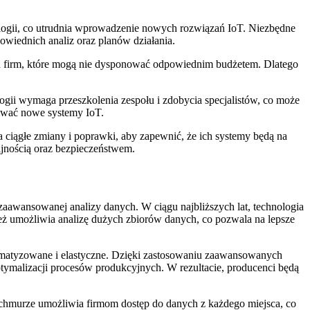
nologii, co utrudnia wprowadzenie nowych rozwiązań IoT. Niezbędne
wiednich analiz oraz planów działania.
h firm, które mogą nie dysponować odpowiednim budżetem. Dlatego
i wymaga przeszkolenia zespołu i zdobycia specjalistów, co może
iwać nowe systemy IoT.
ciągłe zmiany i poprawki, aby zapewnić, że ich systemy będą na
jnością oraz bezpieczeństwem.
zaawansowanej analizy danych. W ciągu najbliższych lat, technologia
ież umożliwia analizę dużych zbiorów danych, co pozwala na lepsze
utomatyzowane i elastyczne. Dzięki zastosowaniu zaawansowanych
tymalizacji procesów produkcyjnych. W rezultacie, producenci będą
chmurze umożliwia firmom dostęp do danych z każdego miejsca, co