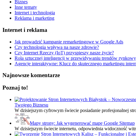
Biznes
Inne tematy
Internet i technologia
Reklama i marketing
Internet i reklama
Jak prowadzić kampanie remarketingowe w Google Ads
Czy technologia wpływa na nasze zdrowie?
Czy Internet Rzeczy (IoT) przyspieszy nasze życie?
Rola sztucznej inteligencji w przewidywaniu trendów rynkow
Agencje interaktywne: Klucz do skutecznego marketingu inte
Najnowsze komentarze
Poznaj to!
Twojego Biznesu
W dzisiejszym cyfrowym świecie posiadanie profesjonalnej str
Mapy strony: Jak wygenerować mapę Google Sitemap
W dzisiejszym świecie internetu, odpowiednia widoczność wit