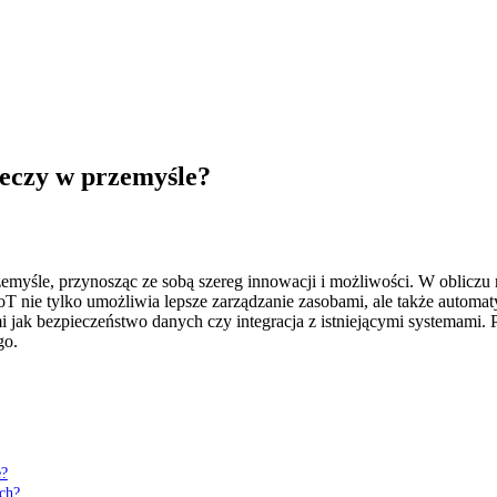
zeczy w przemyśle?
przemyśle, przynosząc ze sobą szereg innowacji i możliwości. W oblicz
T nie tylko umożliwia lepsze zarządzanie zasobami, ale także automa
 jak bezpieczeństwo danych czy integracja z istniejącymi systemami. P
go.
e?
ch?