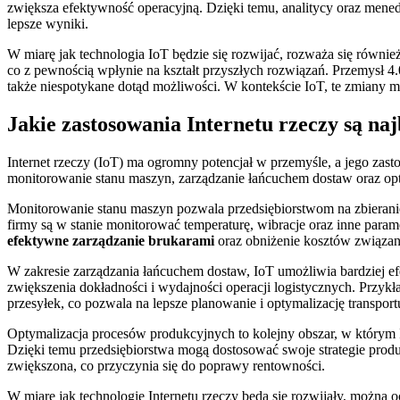
zwiększa efektywność operacyjną. Dzięki temu, analitycy oraz mene
lepsze wyniki.
W miarę jak technologia IoT będzie się rozwijać, rozważa się równi
co z pewnością wpłynie na kształt przyszłych rozwiązań. Przemysł 4
także niespotykane dotąd możliwości. W kontekście IoT, te zmiany m
Jakie zastosowania Internetu rzeczy są na
Internet rzeczy (IoT) ma ogromny potencjał w przemyśle, a jego zas
monitorowanie stanu maszyn, zarządzanie łańcuchem dostaw oraz op
Monitorowanie stanu maszyn pozwala przedsiębiorstwom na zbieranie
firmy są w stanie monitorować temperaturę, wibracje oraz inne para
efektywne zarządzanie brukarami
oraz obniżenie kosztów związan
W zakresie zarządzania łańcuchem dostaw, IoT umożliwia bardziej ef
zwiększenia dokładności i wydajności operacji logistycznych. Przyk
przesyłek, co pozwala na lepsze planowanie i optymalizację transport
Optymalizacja procesów produkcyjnych to kolejny obszar, w którym
Dzięki temu przedsiębiorstwa mogą dostosować swoje strategie pro
zwiększona, co przyczynia się do poprawy rentowności.
W miarę jak technologie Internetu rzeczy będą się rozwijały, można 