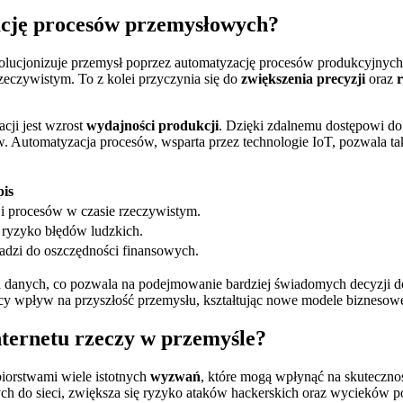
ację procesów przemysłowych?
ewolucjonizuje przemysł poprzez automatyzację procesów produkcyjnych
eczywistym. To z kolei przyczynia się do
zwiększenia precyzji
oraz
cji jest wzrost
wydajności produkcji
. Dzięki zdalnemu dostępowi do
. Automatyzacja procesów, wsparta przez technologie IoT, pozwala tak
is
i procesów w czasie rzeczywistym.
 ryzyko błędów ludzkich.
adzi do oszczędności finansowych.
ia danych, co pozwala na podejmowanie bardziej świadomych decyzji d
y wpływ na przyszłość przemysłu, kształtując nowe modele biznesowe
ternetu rzeczy w przemyśle?
biorstwami wiele istotnych
wyzwań
, które mogą wpłynąć na skuteczno
nych do sieci, zwiększa się ryzyko ataków hackerskich oraz wycieków