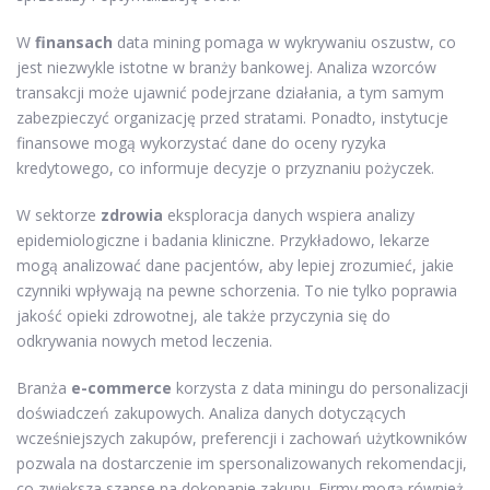
W
finansach
data mining pomaga w wykrywaniu oszustw, co
jest niezwykle istotne w branży bankowej. Analiza wzorców
transakcji może ujawnić podejrzane działania, a tym samym
zabezpieczyć organizację przed stratami. Ponadto, instytucje
finansowe mogą wykorzystać dane do oceny ryzyka
kredytowego, co informuje decyzje o przyznaniu pożyczek.
W sektorze
zdrowia
eksploracja danych wspiera analizy
epidemiologiczne i badania kliniczne. Przykładowo, lekarze
mogą analizować dane pacjentów, aby lepiej zrozumieć, jakie
czynniki wpływają na pewne schorzenia. To nie tylko poprawia
jakość opieki zdrowotnej, ale także przyczynia się do
odkrywania nowych metod leczenia.
Branża
e-commerce
korzysta z data miningu do personalizacji
doświadczeń zakupowych. Analiza danych dotyczących
wcześniejszych zakupów, preferencji i zachowań użytkowników
pozwala na dostarczenie im spersonalizowanych rekomendacji,
co zwiększa szanse na dokonanie zakupu. Firmy mogą również