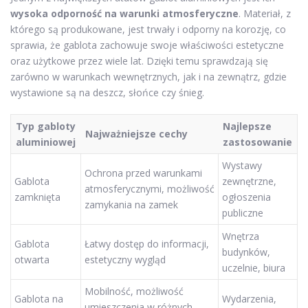
wysoka odporność na warunki atmosferyczne
. Materiał, z
którego są produkowane, jest trwały i odporny na korozję, co
sprawia, że gablota zachowuje swoje właściwości estetyczne
oraz użytkowe przez wiele lat. Dzięki temu sprawdzają się
zarówno w warunkach wewnętrznych, jak i na zewnątrz, gdzie
wystawione są na deszcz, słońce czy śnieg.
Typ gabloty
Najlepsze
Najważniejsze cechy
aluminiowej
zastosowanie
Wystawy
Ochrona przed warunkami
Gablota
zewnętrzne,
atmosferycznymi, możliwość
zamknięta
ogłoszenia
zamykania na zamek
publiczne
Wnętrza
Gablota
Łatwy dostęp do informacji,
budynków,
otwarta
estetyczny wygląd
uczelnie, biura
Mobilność, możliwość
Gablota na
Wydarzenia,
umieszczenia w różnych