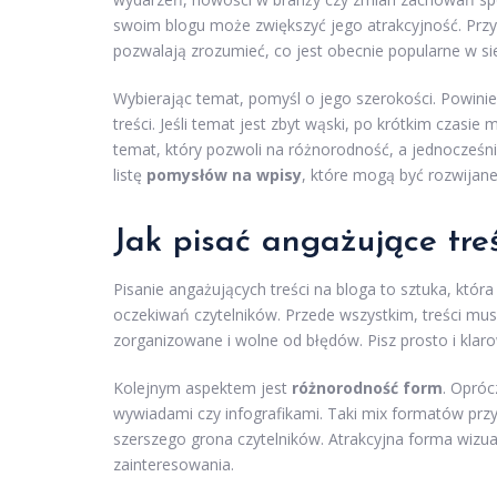
swoim blogu może zwiększyć jego atrakcyjność. Przyd
pozwalają zrozumieć, co jest obecnie popularne w sie
Wybierając temat, pomyśl o jego szerokości. Powinien
treści. Jeśli temat jest zbyt wąski, po krótkim czas
temat, który pozwoli na różnorodność, a jednocześn
listę
pomysłów na wpisy
, które mogą być rozwijan
Jak pisać angażujące tre
Pisanie angażujących treści na bloga to sztuka, któr
oczekiwań czytelników. Przede wszystkim, treści mu
zorganizowane i wolne od błędów. Pisz prosto i klaro
Kolejnym aspektem jest
różnorodność form
. Opróc
wywiadami czy infografikami. Taki mix formatów przy
szerszego grona czytelników. Atrakcyjna forma wizual
zainteresowania.