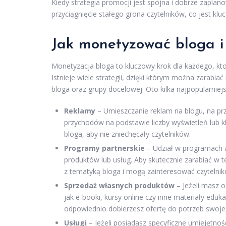
Kiedy strategia promocji jest spójna i dobrze zaplan
przyciągnięcie stałego grona czytelników, co jest kl
Jak monetyzować bloga i 
Monetyzacja bloga to kluczowy krok dla każdego, kto
Istnieje wiele strategii, dzięki którym można zarabi
bloga oraz grupy docelowej. Oto kilka najpopularni
Reklamy
– Umieszczanie reklam na blogu, na p
przychodów na podstawie liczby wyświetleń lub kl
bloga, aby nie zniechęcały czytelników.
Programy partnerskie
– Udział w programach af
produktów lub usług. Aby skutecznie zarabiać w 
z tematyką bloga i mogą zainteresować czytelnik
Sprzedaż własnych produktów
– Jeżeli masz 
jak e-booki, kursy online czy inne materiały edu
odpowiednio dobierzesz ofertę do potrzeb swojej
Usługi
– Jeżeli posiadasz specyficzne umiejętnoś