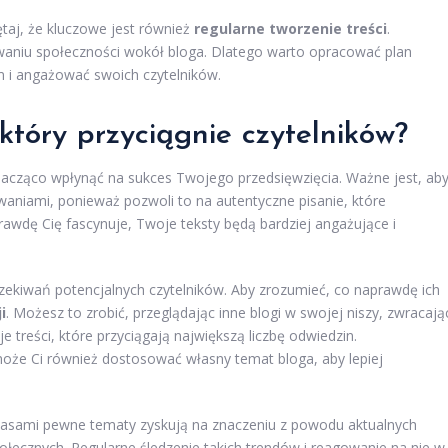
taj, że kluczowe jest również
regularne tworzenie treści
.
waniu społeczności wokół bloga. Dlatego warto opracować plan
m i angażować swoich czytelników.
który przyciągnie czytelników?
acząco wpłynąć na sukces Twojego przedsięwzięcia. Ważne jest, ab
aniami, ponieważ pozwoli to na autentyczne pisanie, które
rawdę Cię fascynuje, Twoje teksty będą bardziej angażujące i
oczekiwań potencjalnych czytelników. Aby zrozumieć, co naprawdę ich
i
. Możesz to zrobić, przeglądając inne blogi w swojej niszy, zwracają
 treści, które przyciągają największą liczbę odwiedzin.
oże Ci również dostosować własny temat bloga, aby lepiej
zasami pewne tematy zyskują na znaczeniu z powodu aktualnych
ecznych. Regularne śledzenie takich trendów i reagowanie na nie w