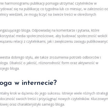
enie harmonogramu publikacji pomaga utrzymać czytelników w
dować się na publikację co tygodnia lub co miesiąc, w zależności o
lnicy wiedzieli, że mogą liczyć na świeże treści w określonych
 angażującego bloga. Odpowiadaj na komentarze i pytania, które
wykorzystać media społecznościowe, aby budować społeczność wokół
ązaniu relacji z czytelnikami, jak i zwiększeniu zasięgu publikowany
westia dobrego stylu, ale także zrozumienia potrzeb odbiorców i
loga. Dbałość o jakość, różnorodność form oraz aktywność w
wojego bloga.
oga w internecie?
ny krok w dążeniu do jego sukcesu. Istnieje wiele różnych strategii
idoczność swoich treści i przyciągnąć nowych czytelników. Kluczowy
owej oraz charakterystyki samego bloga.