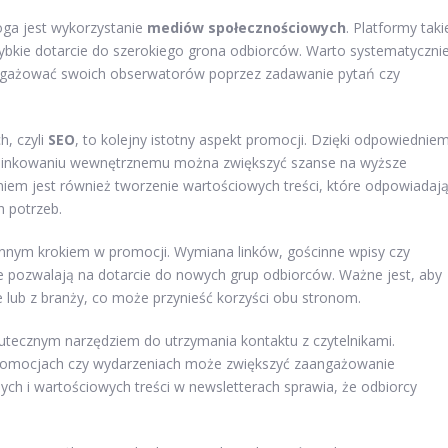
oga jest wykorzystanie
mediów społecznościowych
. Platformy taki
zybkie dotarcie do szerokiego grona odbiorców. Warto systematyczni
angażować swoich obserwatorów poprzez zadawanie pytań czy
, czyli
SEO
, to kolejny istotny aspekt promocji. Dzięki odpowiednie
az linkowaniu wewnętrznemu można zwiększyć szanse na wyższe
em jest również tworzenie wartościowych treści, które odpowiadaj
 potrzeb.
nnym krokiem w promocji. Wymiana linków, gościnne wpisy czy
óre pozwalają na dotarcie do nowych grup odbiorców. Ważne jest, aby
 lub z branży, co może przynieść korzyści obu stronom.
kutecznym narzędziem do utrzymania kontaktu z czytelnikami.
promocjach czy wydarzeniach może zwiększyć zaangażowanie
ych i wartościowych treści w newsletterach sprawia, że odbiorcy