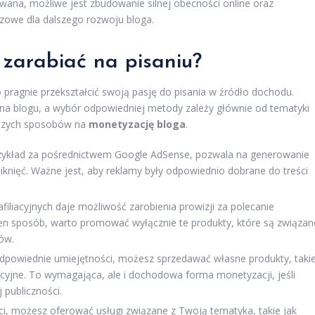
owana, możliwe jest zbudowanie silnej obecności online oraz
uczowe dla dalszego rozwoju bloga.
zarabiać na pisaniu?
 pragnie przekształcić swoją pasję do pisania w źródło dochodu.
ać na blogu, a wybór odpowiedniej metody zależy głównie od tematyki
ejszych sposobów na
monetyzację bloga
.
rzykład za pośrednictwem Google AdSense, pozwala na generowanie
iknięć. Ważne jest, aby reklamy były odpowiednio dobrane do treści
iliacyjnych daje możliwość zarobienia prowizji za polecanie
ten sposób, warto promować wyłącznie te produkty, które są związan
ów.
odpowiednie umiejętności, możesz sprzedawać własne produkty, taki
kacyjne. To wymagająca, ale i dochodowa forma monetyzacji, jeśli
 publiczności.
ci, możesz oferować usługi związane z Twoją tematyka, takie jak