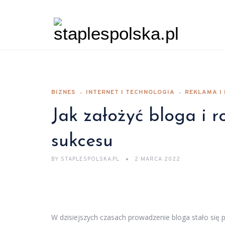
BIZNES
INTERNET I TECHNOLOGIA
REKLAMA I
Jak założyć bloga i r
sukcesu
BY
STAPLESPOLSKA.PL
2 MARCA 2022
W dzisiejszych czasach prowadzenie bloga stało się