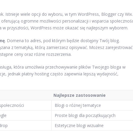
ok. Istnieje wiele opcji do wyboru, w tym WordPress, Blogger czy Wix.
 oferującą ogromne możliwości personalizacji i wsparcia społecznośc
oga w przyszłości, WordPress może okazać się najlepszym wyborem.
nę
. Domena to adres, pod którym będzie dostępny Twój blog.
ązana z tematyką, którą zamierzasz opisywać. Możesz zarejestrować
ystępne ceny oraz różne rozszerzenia.
 usługa, która umożliwia przechowywanie plików Twojego bloga w
pcje, jednak płatny hosting często zapewnia lepszą wydajność,
Najlepsze zastosowanie
społeczności
Blogi o różnej tematyce
ogle
Proste blogi dla początkujących
drop
Estetyczne blogi wizualne