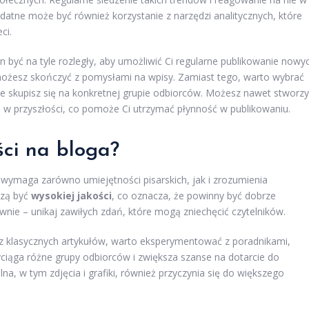
atne może być również korzystanie z narzędzi analitycznych, które
ci.
 być na tyle rozległy, aby umożliwić Ci regularne publikowanie nowy
ie możesz skończyć z pomysłami na wpisy. Zamiast tego, warto wybrać
ie skupisz się na konkretnej grupie odbiorców. Możesz nawet stworz
e w przyszłości, co pomoże Ci utrzymać płynność w publikowaniu.
ści na bloga?
a wymaga zarówno umiejętności pisarskich, jak i zrozumienia
szą być
wysokiej jakości
, co oznacza, że powinny być dobrze
wnie – unikaj zawiłych zdań, które mogą zniechęcić czytelników.
z klasycznych artykułów, warto eksperymentować z poradnikami,
ciąga różne grupy odbiorców i zwiększa szanse na dotarcie do
na, w tym zdjęcia i grafiki, również przyczynia się do większego