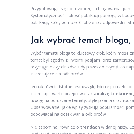
Przygotowując się do rozpoczęcia blogowania, pamię
Systematyczność i jakość publikacji pomogą w budo
publikacji, który pomoże Ci utrzymać odpowiedni ryt
Jak wybrać temat bloga, 
Wybór tematu bloga to kluczowy krok, który może zn
temat był zgodny z Twoimi
pasjami
oraz zainteresow
przyciągnie czytelników. Gdy piszesz o czymś, co nap
interesujące dla odbiorców.
Jednak równie istotne jest uwzględnienie potrzeb i 
interesuje, warto przeprowadzić
analizę konkurencj
uwagę na poruszane tematy, style pisania oraz rodzaje
Obserwowanie, jakie wpisy zyskują popularność, pom
odpowiadał na oczekiwania odbiorców.
Nie zapominaj również o
trendach
w danej niszy. C
wydarzeń, nowości w branży czy zmian zachowań społ