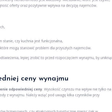
yjność oferty oraz pozytywnie wpływa na decyzję najemców.
ych,
stanie, czy kuchnia jest funkcjonalna,
 które mogą stanowić problem dla przyszłych najemców.
odświeżenia, lepiej zrobić to przed rozpoczęciem wynajmu, by unikną
iedniej ceny wynajmu
lenie odpowiedniej ceny
. Wysokość czynszu ma wpływ nie tylko na
ody z wynajmu. Należy wziąć pod uwagę kilka czynników przy
rów biznesowych, czy atrakcyjnych turystycznie miejsc (jak w