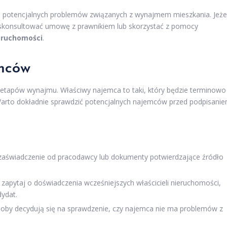
u potencjalnych problemów związanych z wynajmem mieszkania. Jeżel
o skonsultować umowę z prawnikiem lub skorzystać z pomocy
eruchomości
.
emców
 etapów wynajmu. Właściwy najemca to taki, który będzie terminowo
Warto dokładnie sprawdzić potencjalnych najemców przed podpisani
o zaświadczenie od pracodawcy lub dokumenty potwierdzające źródło
 zapytaj o doświadczenia wcześniejszych właścicieli nieruchomości,
ydat.
soby decydują się na sprawdzenie, czy najemca nie ma problemów z