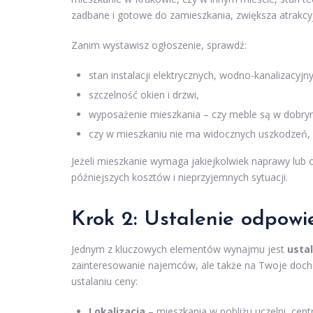
zadbane i gotowe do zamieszkania, zwiększa atrakc
Zanim wystawisz ogłoszenie, sprawdź:
stan instalacji elektrycznych, wodno-kanalizacyjn
szczelność okien i drzwi,
wyposażenie mieszkania – czy meble są w dobrym 
czy w mieszkaniu nie ma widocznych uszkodzeń,
Jeżeli mieszkanie wymaga jakiejkolwiek naprawy lub 
późniejszych kosztów i nieprzyjemnych sytuacji.
Krok 2: Ustalenie odpow
Jednym z kluczowych elementów wynajmu jest
usta
zainteresowanie najemców, ale także na Twoje doch
ustalaniu ceny:
Lokalizacja
– mieszkania w pobliżu uczelni, cent