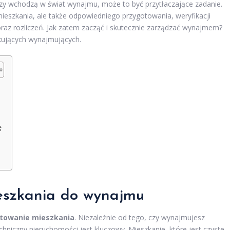
szy wchodzą w świat wynajmu, może to być przytłaczające zadanie.
ieszkania, ale także odpowiedniego przygotowania, weryfikacji
raz rozliczeń. Jak zatem zacząć i skutecznie zarządzać wynajmem?
kujących wynajmujących.
ę
ieszkania do wynajmu
towanie mieszkania
. Niezależnie od tego, czy wynajmujesz
hniczny nieruchomości jest kluczowy. Mieszkanie, które jest czyste,