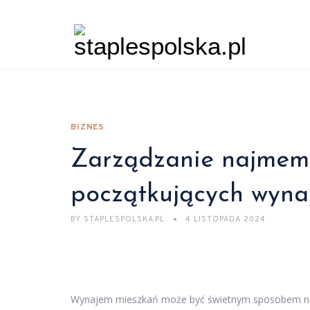
BIZNES
Zarządzanie najmem 
początkujących wyna
BY
STAPLESPOLSKA.PL
4 LISTOPADA 2024
Wynajem mieszkań może być świetnym sposobem na s