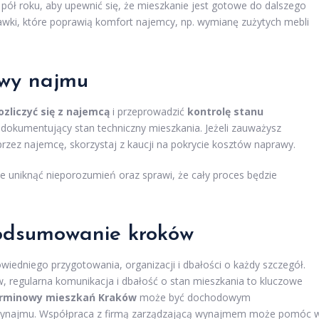
pół roku, aby upewnić się, że mieszkanie jest gotowe do dalszego
ki, które poprawią komfort najemcy, np. wymianę zużytych mebli
owy najmu
ozliczyć się z najemcą
i przeprowadzić
kontrolę stanu
 dokumentujący stan techniczny mieszkania. Jeżeli zauważysz
przez najemcę, skorzystaj z kaucji na pokrycie kosztów naprawy.
 uniknąć nieporozumień oraz sprawi, że cały proces będzie
odsumowanie kroków
edniego przygotowania, organizacji i dbałości o każdy szczegół.
regularna komunikacja i dbałość o stan mieszkania to kluczowe
rminowy mieszkań Kraków
może być dochodowym
py wynajmu. Współpraca z firmą zarządzającą wynajmem może pomóc 